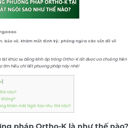
ngoisao
hiện; bảo vệ; khám mắt định kỳ; phòng ngừa các vấn đề về
 tật khúc xạ bằng kính áp tròng Ortho-K rất được ưa chuộng hiện
tìm hiểu chi tiết phương pháp này nhé!
e
]
 thế nào?
t không?
hòng khám mắt Ngôi Sao như thế nào?
ơng pháp Ortho-K là như thế nào