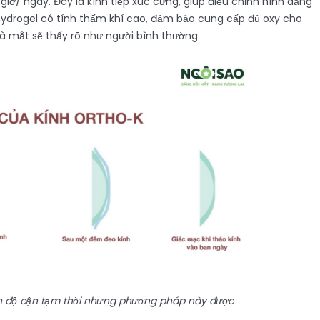
iờ/ ngày. Đây là kính tiếp xúc cứng, giúp điều chỉnh hình dạng
 hydrogel có tính thấm khí cao, đảm bảo cung cấp đủ oxy cho
 và mắt sẽ thấy rõ như người bình thường.
h độ cận tạm thời nhưng phương pháp này được