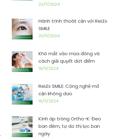
22/11/2024
Hành trình thoát cận với ReLEx
SMILE
20/11/2024
Khô mắt vào mùa đông và
cách giải quyết dứt điểm
19/11/2024
ReLEx SMILE: Công nghệ mổ
cận không dao
19/11/2024
Kính áp tròng Ortho-K: Đeo
ban đêm, tự do thị lực ban
ngày
?