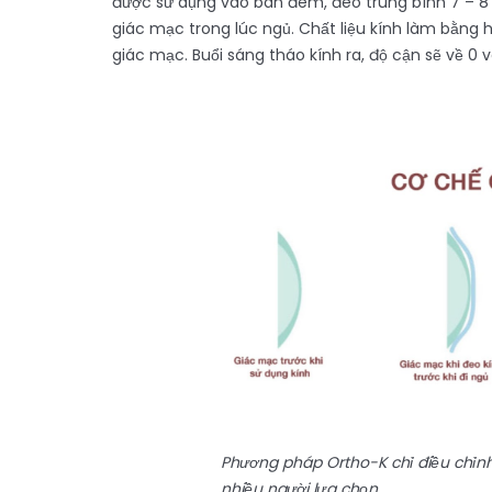
được sử dụng vào ban đêm, đeo trung bình 7 – 8 g
giác mạc trong lúc ngủ. Chất liệu kính làm bằng
giác mạc. Buổi sáng tháo kính ra, độ cận sẽ về 0
Phương pháp Ortho-K chỉ điều chỉn
nhiều người lựa chọn