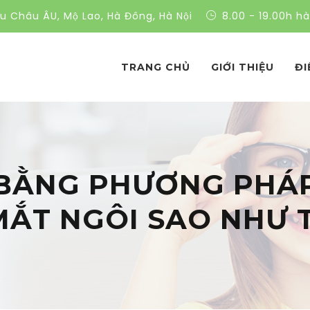
ều Châu ÂU, Mộ Lao, Hà Đông, Hà Nội
8.00 - 19.00h h
TRANG CHỦ
GIỚI THIỆU
ĐI
 BẰNG PHƯƠNG PHÁP
ẮT NGÔI SAO NHƯ 