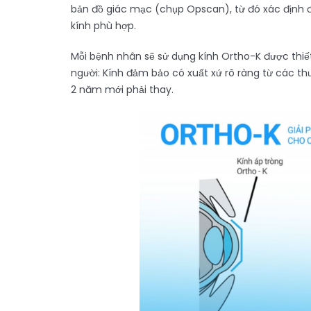
bản đồ giác mạc (chụp Opscan), từ đó xác định đ
kính phù hợp.
Mỗi bệnh nhân sẽ sử dụng kính Ortho-K được thiết
người: Kính đảm bảo có xuất xứ rõ ràng từ các t
2 năm mới phải thay.