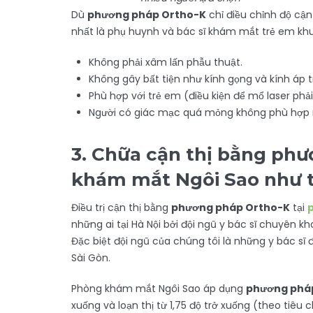
Dù
phương pháp Ortho-K
chỉ điều chỉnh độ cậ
nhất là phụ huynh và bác sĩ khám mắt trẻ em khu
Không phải xâm lấn phẫu thuật.
Không gây bất tiện như kính gọng và kính áp 
Phù hợp với trẻ em (điều kiện để mổ laser phải 
Người có giác mạc quá mỏng không phù hợp m
3.
Chữa cận thị bằng phư
khám mắt Ngôi Sao như 
Điều trị cận thị bằng
phương pháp Ortho-K
tại
những ai tại Hà Nội bởi đội ngũ y bác sĩ chuyên
Đặc biệt đội ngũ của chúng tôi là những y bác s
Sài Gòn.
Phòng khám mắt Ngôi Sao áp dụng
phương phá
xuống và loạn thị từ 1,75 độ trở xuống (theo tiêu