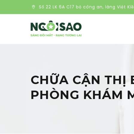
Số 22 LK 6A C17 bộ công an, làng Việt Ki
CHỮA CẬN THỊ
PHÒNG KHÁM M