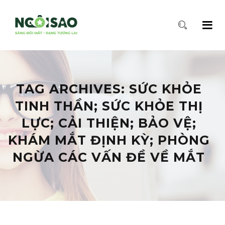
TAG ARCHIVES:
SỨC KHỎE
TINH THẦN; SỨC KHỎE THỊ
LỰC; CẢI THIỆN; BẢO VỆ;
KHÁM MẮT ĐỊNH KỲ; PHÒNG
NGỪA CÁC VẤN ĐỀ VỀ MẮT