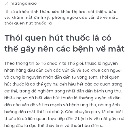
matngoisao
sức khỏe tinh thần; sức khỏe thị lực; cải thiện; bảo
vệ; khám mắt định kỳ; phòng ngừa các vấn đề về mắt
,
thói quen hút thuốc lá
Thói quen hút thuốc lá có
thể gây nên các bệnh về mắt
Theo thông tin từ Tổ chức Y tế Thế giới, thuốc lá nguyên
nhân hàng đầu dẫn đến các vấn đề về sức khỏe con người
và cũng là nguyên nhân dẫn đến tử vong sớm. Thói quen
hút thuốc lá có thể gây hại đến hầu hết các cơ quan trong
cơ thể, trong đó nghiêm trọng nhất dẫn đến bệnh ung thư.
Nhiều người đã biết việc hút thuốc lá thường xuyên sẽ dẫn
đến các vấn đề về tim mạch và bệnh ung thư, nhưng ảnh
hưởng đến mắt thì ít ai chú ý. Các chuyên gia y tế cho biết
thuốc lá có liên quan trực tiếp đến 2 bệnh lý về mắt gây mù
hàng đầu là đục thể thủy tinh và thoái hóa điểm…