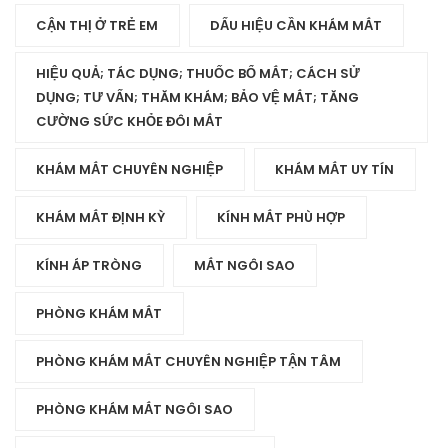
CẬN THỊ Ở TRẺ EM
DẤU HIỆU CẦN KHÁM MẮT
HIỆU QUẢ; TÁC DỤNG; THUỐC BỔ MẮT; CÁCH SỬ
DỤNG; TƯ VẤN; THĂM KHÁM; BẢO VỆ MẮT; TĂNG
CƯỜNG SỨC KHỎE ĐÔI MẮT
KHÁM MẮT CHUYÊN NGHIỆP
KHÁM MẮT UY TÍN
KHÁM MẮT ĐỊNH KỲ
KÍNH MẮT PHÙ HỢP
KÍNH ÁP TRÒNG
MẮT NGÔI SAO
PHÒNG KHÁM MẮT
PHÒNG KHÁM MẮT CHUYÊN NGHIỆP TẬN TÂM
PHÒNG KHÁM MẮT NGÔI SAO