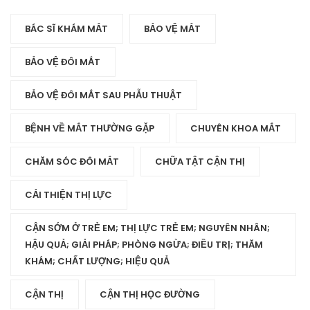
BÁC SĨ KHÁM MẮT
BẢO VỆ MẮT
BẢO VỆ ĐÔI MẮT
BẢO VỆ ĐÔI MẮT SAU PHẪU THUẬT
BỆNH VỀ MẮT THƯỜNG GẶP
CHUYÊN KHOA MẮT
CHĂM SÓC ĐÔI MẮT
CHỮA TẬT CẬN THỊ
CẢI THIỆN THỊ LỰC
CẬN SỚM Ở TRẺ EM; THỊ LỰC TRẺ EM; NGUYÊN NHÂN;
HẬU QUẢ; GIẢI PHÁP; PHÒNG NGỪA; ĐIỀU TRỊ; THĂM
KHÁM; CHẤT LƯỢNG; HIỆU QUẢ
CẬN THỊ
CẬN THỊ HỌC ĐƯỜNG