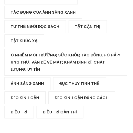
TÁC ĐỘNG CỦA ÁNH SÁNG XANH
TƯ THẾ NGỒI ĐỌC SÁCH
TẬT CẬN THỊ
TẬT KHÚC XẠ
Ô NHIỄM MÔI TRƯỜNG; SỨC KHỎE; TÁC ĐỘNG;HÔ HẤP;
UNG THƯ; VẤN ĐỀ VỀ MẮT; KHÁM ĐỊNH KÌ; CHẤT
LƯỢNG; UY TÍN
ÁNH SÁNG XANH
ĐỤC THỦY TINH THỂ
ĐEO KÍNH CẬN
ĐEO KÍNH CẬN ĐÚNG CÁCH
ĐIỀU TRỊ
ĐIỀU TRỊ CẬN THỊ