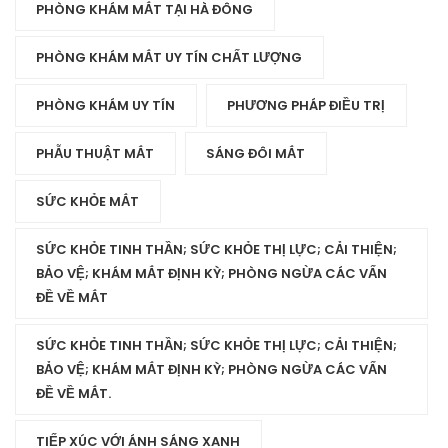
PHÒNG KHÁM MẮT TẠI HÀ ĐÔNG
PHÒNG KHÁM MẮT UY TÍN CHẤT LƯỢNG
PHÒNG KHÁM UY TÍN
PHƯƠNG PHÁP ĐIỀU TRỊ
PHẪU THUẬT MẮT
SÁNG ĐÔI MẮT
SỨC KHỎE MẮT
SỨC KHỎE TINH THẦN; SỨC KHỎE THỊ LỰC; CẢI THIỆN;
BẢO VỆ; KHÁM MẮT ĐỊNH KỲ; PHÒNG NGỪA CÁC VẤN
ĐỀ VỀ MẮT
SỨC KHỎE TINH THẦN; SỨC KHỎE THỊ LỰC; CẢI THIỆN;
BẢO VỆ; KHÁM MẮT ĐỊNH KỲ; PHÒNG NGỪA CÁC VẤN
ĐỀ VỀ MẮT.
TIẾP XÚC VỚI ÁNH SÁNG XANH