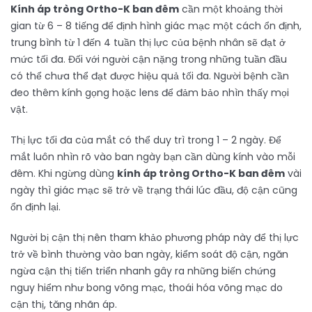
Kính áp tròng Ortho-K ban đêm
cần một khoảng thời
gian từ 6 – 8 tiếng để định hình giác mạc một cách ổn định,
trung bình từ 1 đến 4 tuần thị lực của bệnh nhân sẽ đạt ở
mức tối đa. Đối với người cận nặng trong những tuần đầu
có thể chưa thể đạt được hiệu quả tối đa. Người bệnh cần
đeo thêm kính gọng hoặc lens để đảm bảo nhìn thấy mọi
vật.
Thị lực tối đa của mắt có thể duy trì trong 1 – 2 ngày. Để
mắt luôn nhìn rõ vào ban ngày bạn cần dùng kính vào mỗi
đêm. Khi ngừng dùng
kính áp tròng Ortho-K ban đêm
vài
ngày thì giác mạc sẽ trở về trạng thái lúc đầu, độ cận cũng
ổn định lại.
Người bị cận thị nên tham khảo phương pháp này để thị lực
trở về bình thường vào ban ngày, kiểm soát độ cận, ngăn
ngừa cận thị tiến triển nhanh gây ra những biến chứng
nguy hiểm như bong võng mạc, thoái hóa võng mạc do
cận thị, tăng nhãn áp.