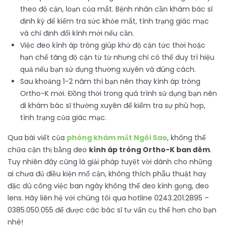
theo độ cận, loạn của mắt. Bệnh nhân cần khám bác sĩ
định kỳ để kiểm tra sức khỏe mắt, tình trạng giác mạc
và chỉ định đổi kính mới nếu cần.
Việc đeo kính áp tròng giúp khử độ cận tức thời hoặc
hạn chế tăng độ cận từ từ nhưng chỉ có thể duy trì hiệu
quả nếu bạn sử dụng thường xuyên và đúng cách.
Sau khoảng 1-2 năm thì bạn nên thay kính áp tròng
Ortho-K mới. Đồng thời trong quá trình sử dụng bạn nên
đi khám bác sĩ thường xuyên để kiểm tra sự phù hợp,
tình trạng của giác mạc.
Qua bài viết của
phòng khám mắt Ngôi Sao
, không thể
chữa cận thị bằng đeo
kính áp tròng Ortho-K ban đêm
.
Tuy nhiên đây cũng là giải pháp tuyệt vời dành cho những
ai chưa đủ điều kiện mổ cận, không thích phẫu thuật hay
đặc dù công việc ban ngày không thể đeo kính gọng, đeo
lens. Hãy liên hệ với chúng tôi qua hotline 0243.201.2895 –
0385.050.055 để được các bác sĩ tư vấn cụ thể hơn cho bạn
nhé!