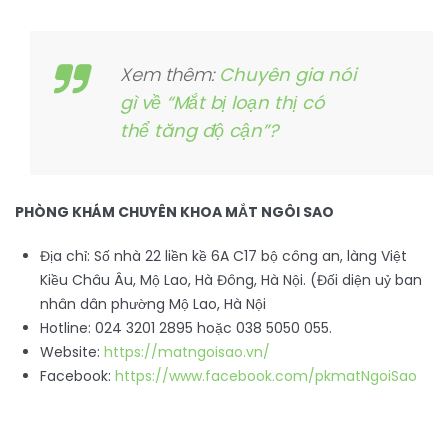
Xem thêm:
Chuyên gia nói
gì về “Mắt bị loạn thị có
thể tăng độ cận”?
PHÒNG KHÁM CHUYÊN KHOA MẮT NGÔI SAO
Địa chỉ: Số nhà 22 liền kề 6A C17 bộ công an, làng Việt
Kiều Châu Âu, Mộ Lao, Hà Đông, Hà Nội. (Đối diện uỷ ban
nhân dân phường Mộ Lao, Hà Nội
Hotline: 024 3201 2895 hoặc 038 5050 055.
Website:
https://matngoisao.vn/
Facebook:
https://www.facebook.com/pkmatNgoiSao