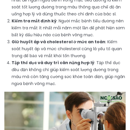
nhất để ngăn ngừa bệnh võng mạc tiểu đường là kiểm
soát tốt lượng đường trong máu thông qua chế độ ăn
uống hợp lý và dùng thuốc theo chỉ định của bác sĩ.
Kiểm tra mắt định kỳ
: Người mắc bệnh tiểu đường nên
kiểm tra mắt ít nhất mỗi năm một lần để phát hiện sớm
bất kỳ dấu hiệu nào của bệnh võng mạc.
Giữ huyết áp và cholesterol ở mức an toàn
: Kiểm
soát huyết áp và mức cholesterol cũng là yếu tố quan
trọng để bảo vệ mắt khỏi tổn thương.
Tập thể dục và duy trì cân nặng hợp lý
: Tập thể dục
đều đặn không chỉ giúp kiểm soát lượng đường trong
máu mà còn tăng cường sức khỏe toàn diện, giúp ngăn
ngừa bệnh võng mạc.