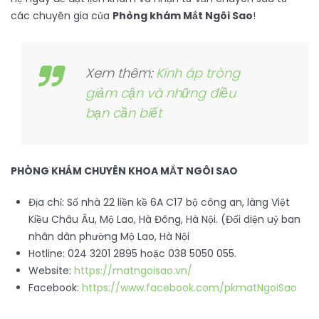
các chuyên gia của
Phòng khám Mắt Ngôi Sao
!
Xem thêm:
Kính áp tròng
giảm cận và những điều
bạn cần biết
PHÒNG KHÁM CHUYÊN KHOA MẮT NGÔI SAO
Địa chỉ: Số nhà 22 liền kề 6A C17 bộ công an, làng Việt
Kiều Châu Âu, Mộ Lao, Hà Đông, Hà Nội. (Đối diện uỷ ban
nhân dân phường Mộ Lao, Hà Nội
Hotline: 024 3201 2895 hoặc 038 5050 055.
Website:
https://matngoisao.vn/
Facebook:
https://www.facebook.com/pkmatNgoiSao