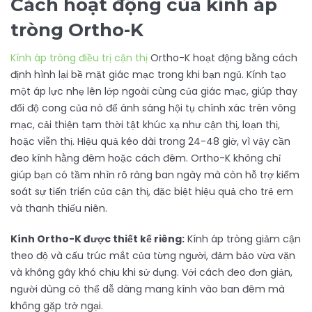
Cách hoạt động của kính áp
tròng Ortho-K
Kính áp tròng điều trị cận thị
Ortho-K hoạt động bằng cách
định hình lại bề mặt giác mạc trong khi bạn ngủ. Kính tạo
một áp lực nhẹ lên lớp ngoài cùng của giác mạc, giúp thay
đổi độ cong của nó để ánh sáng hội tụ chính xác trên võng
mạc, cải thiện tạm thời tật khúc xạ như cận thị, loạn thị,
hoặc viễn thị. Hiệu quả kéo dài trong 24-48 giờ, vì vậy cần
đeo kính hằng đêm hoặc cách đêm. Ortho-K không chỉ
giúp bạn có tầm nhìn rõ ràng ban ngày mà còn hỗ trợ kiểm
soát sự tiến triển của cận thị, đặc biệt hiệu quả cho trẻ em
và thanh thiếu niên.
Kính Ortho-K được thiết kế riêng:
Kính áp tròng giảm cận
theo độ và cấu trúc mắt của từng người, đảm bảo vừa vặn
và không gây khó chịu khi sử dụng. Với cách đeo đơn giản,
người dùng có thể dễ dàng mang kính vào ban đêm mà
không gặp trở ngại.