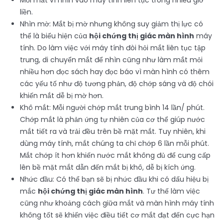
Mỏi mắt vì nhìn vào máy tính liên tục trong nhiều giờ
liền.
Nhìn mờ: Mắt bị mờ nhưng không suy giảm thị lực có
thể là biểu hiện của
hội chứng thị giác màn hình
máy
tính. Do làm việc với máy tính đòi hỏi mắt liên tục tập
trung, di chuyển mắt để nhìn cũng như làm mắt mỏi
nhiều hơn đọc sách hay đọc báo vì màn hình có thêm
các yếu tố như độ tương phản, độ chớp sáng và độ chói
khiến mắt dễ bị mờ hơn.
Khô mắt: Mỗi người chớp mắt trung bình 14 lần/ phút.
Chớp mắt là phản ứng tự nhiên của cơ thể giúp nước
mắt tiết ra và trải đều trên bề mặt mắt. Tuy nhiên, khi
dùng máy tính, mắt chúng ta chỉ chớp 6 lần mỗi phút.
Mắt chớp ít hơn khiến nước mắt không đủ để cung cấp
lên bề mặt mắt dẫn đến mắt bị khô, dễ bị kích ứng.
Nhức đầu: Có thể bạn sẽ bị nhức đầu khi có dấu hiệu bị
mắc
hội chứng thị giác màn hình
. Tư thế làm việc
cũng như khoảng cách giữa mắt và màn hình máy tính
không tốt sẽ khiến việc điều tiết cơ mắt đạt đến cực hạn