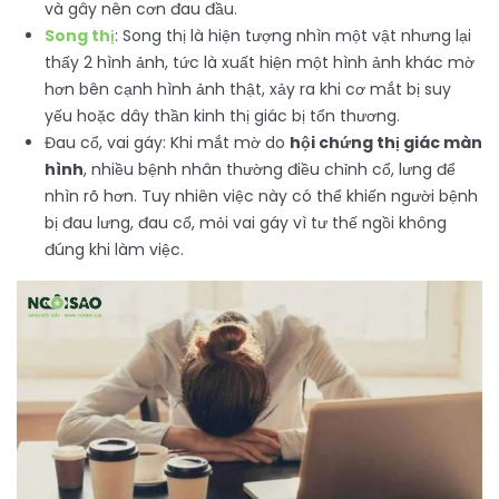
và gây nên cơn đau đầu.
Song thị
: Song thị là hiện tượng nhìn một vật nhưng lại
thấy 2 hình ảnh, tức là xuất hiện một hình ảnh khác mờ
hơn bên cạnh hình ảnh thật, xảy ra khi cơ mắt bị suy
yếu hoặc dây thần kinh thị giác bị tổn thương.
Đau cổ, vai gáy: Khi mắt mờ do
hội chứng thị giác màn
hình
, nhiều bệnh nhân thường điều chỉnh cổ, lưng để
nhìn rõ hơn. Tuy nhiên việc này có thể khiến người bệnh
bị đau lưng, đau cổ, mỏi vai gáy vì tư thế ngồi không
đúng khi làm việc.