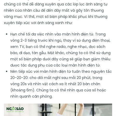
chúng có thể dễ dàng xuyên qua các lớp lọc ánh sáng tự
nhiên của nhãn cầu để đến đáy mắt và gây tổn thương
võng mạc. Vì thế, một số biện pháp khắc phục khi thường
xuyên tiếp xúc với ánh sáng xanh như:
Hạn chế tối đa việc nhìn vào màn hình điện tử. Trong
vòng 2-3 tiếng trước khi ngủ, thay vì sử dụng điện thoại,
xem TV, bạn có thể nghe radio, nghe nhạc, đọc sách
báo, đi dạo, tán gẫu. Mặt khác, chúng ta có thể sử dụng
một số biện pháp dưới đây cũng sẽ giúp bạn giảm thiểu
được tác dụng phụ của các loại màn hình điện tử.
Nên tiếp xúc với màn hình điện tử tuân theo nguyên tắc
20-20-20: cho đôi mắt nghỉ sau mỗi 20 phút, trong
vòng 20s và nhìn vật cách xa ít nhất 20 bàn chân
(khoảng 6m). Chúng ta có thể nhìn qua cửa sổ hoặc
nhìn quanh căn phòng.