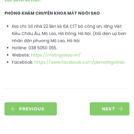
các bệnh về mắt.
PHÒNG KHÁM CHUYÊN KHOA MẮT NGÔI SAO
Địa chỉ: Số nhà 22 liền kề 6A C17 bộ công an, làng Việt
Kiều Châu Âu, Mộ Lao, Hà Đông, Hà Nội. (Đối diện uỷ ban
nhân dân phường Mộ Lao, Hà Nội
Hotline: 038 5050 055.
Website:
https://matngoisao.vn/
Facebook:
https://www.facebook.com/pkmatNgoiSao
PREVIOUS
NEXT