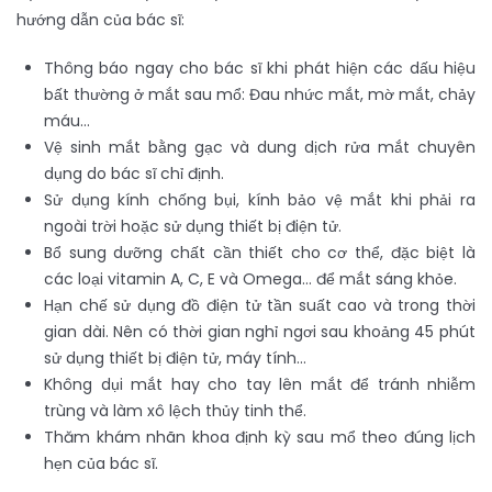
hướng dẫn của bác sĩ:
Thông báo ngay cho bác sĩ khi phát hiện các dấu hiệu
bất thường ở mắt sau mổ: Đau nhức mắt, mờ mắt, chảy
máu…
Vệ sinh mắt bằng gạc và dung dịch rửa mắt chuyên
dụng do bác sĩ chỉ định.
Sử dụng kính chống bụi, kính bảo vệ mắt khi phải ra
ngoài trời hoặc sử dụng thiết bị điện tử.
Bổ sung dưỡng chất cần thiết cho cơ thể, đặc biệt là
các loại vitamin A, C, E và Omega… để mắt sáng khỏe.
Hạn chế sử dụng đồ điện tử tần suất cao và trong thời
gian dài. Nên có thời gian nghỉ ngơi sau khoảng 45 phút
sử dụng thiết bị điện tử, máy tính…
Không dụi mắt hay cho tay lên mắt để tránh nhiễm
trùng và làm xô lệch thủy tinh thể.
Thăm khám nhãn khoa định kỳ sau mổ theo đúng lịch
hẹn của bác sĩ.