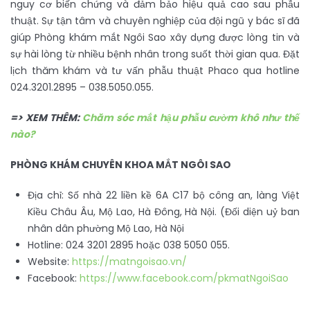
nguy cơ biến chứng và đảm bảo hiệu quả cao sau phẫu
thuật. Sự tận tâm và chuyên nghiệp của đội ngũ y bác sĩ đã
giúp Phòng khám mắt Ngôi Sao xây dựng được lòng tin và
sự hài lòng từ nhiều bệnh nhân trong suốt thời gian qua. Đặt
lịch thăm khám và tư vấn phẫu thuật Phaco qua hotline
024.3201.2895 – 038.5050.055.
=> XEM THÊM:
Chăm sóc mắt hậu phẫu cườm khô như thế
nào?
PHÒNG KHÁM CHUYÊN KHOA MẮT NGÔI SAO
Địa chỉ: Số nhà 22 liền kề 6A C17 bộ công an, làng Việt
Kiều Châu Âu, Mộ Lao, Hà Đông, Hà Nội. (Đối diện uỷ ban
nhân dân phường Mộ Lao, Hà Nội
Hotline: 024 3201 2895 hoặc 038 5050 055.
Website:
https://matngoisao.vn/
Facebook:
https://www.facebook.com/pkmatNgoiSao