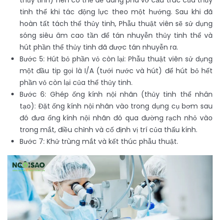
thủy tinh) nên có thể dễ dàng phá vỡ cấu trúc của thủy
tinh thể khi tác động lực theo một hướng. Sau khi đã
hoàn tất tách thể thủy tinh, Phẫu thuật viên sẽ sử dụng
sóng siêu âm cao tần để tán nhuyễn thủy tinh thể và
hút phần thể thủy tinh đã được tán nhuyễn ra.
Bước 5: Hút bỏ phần vỏ còn lại: Phẫu thuật viên sử dụng
một đầu tip gọi là I/A (tưới nước và hút) để hút bỏ hết
phần vỏ còn lại của thể thủy tinh.
Bước 6: Ghép ống kính nội nhãn (thủy tinh thể nhân
tạo): Đặt ống kính nội nhãn vào trong dụng cụ bơm sau
đó đưa ống kính nội nhãn đó qua đường rạch nhỏ vào
trong mắt, điều chỉnh và cố định vị trí của thấu kính.
Bước 7: Khử trùng mắt và kết thúc phẫu thuật.