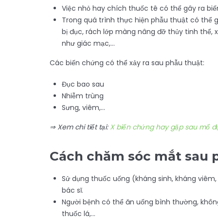
Việc nhỏ hay chích thuốc tê có thể gây ra biế
Trong quá trình thực hiện phẫu thuật có thể g
bị đục, rách lớp màng nâng đỡ thủy tinh thể,
như giác mạc,…
Các biến chứng có thể xảy ra sau phẫu thuật:
Đục bao sau
Nhiễm trùng
Sưng, viêm,…
⇒ Xem chi tiết tại:
X biến chứng hay gặp sau mổ đụ
Cách chăm sóc mắt sau 
Sử dụng thuốc uống (kháng sinh, kháng viêm
bác sĩ.
Người bệnh có thể ăn uống bình thường, không
thuốc lá,…