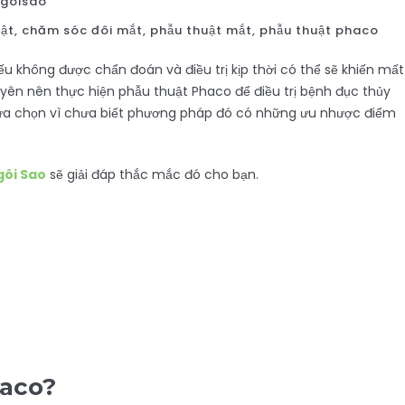
goisao
uật
,
chăm sóc đôi mắt
,
phẫu thuật mắt
,
phẫu thuật phaco
 không được chẩn đoán và điều trị kịp thời có thể sẽ khiến mất
huyên nên thực hiện phẫu thuật Phaco để điều trị bệnh đục thủy
 lựa chọn vì chưa biết phương pháp đó có những ưu nhược điểm
ôi Sao
sẽ giải đáp thắc mắc đó cho bạn.
haco?