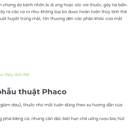
n chứng do bệnh nhân bị dị ứng hoặc sốc với thuốc, gây tai biến.
ây ra các rủi ro như: không loại bỏ được hoàn toàn thủy tinh thể
 xuất huyết trong mắt, tổn thương đến các phần khác của mắt
c thủy tinh thể
phẫu thuật Phaco
, giảm đau), thuốc nhỏ mắt tuân đúng theo sự hướng dẫn của
 phải kiêng cữ, nhưng cần đặc biệt hạn chế uống rượu bia, hút