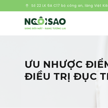
Số 22 LK 6A C17 bộ công an, làng Việt Ki
ƯU NHƯỢC ĐIỂ
ĐIỀU TRỊ ĐỤC 