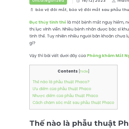
Uncategorized
16/12/2023
matn
bảo vệ đôi mắt
,
bảo vệ đôi mắt sau phẫu th
Đục thủy tinh thể
là một bệnh mắt nguy hiểm, nếu
thị lực vĩnh viễn. Nhiều bệnh nhân được bác sĩ k
tinh thể. Tuy nhiên nhiều người băn khoăn chưa
gì?
Vậy thì bài viết dưới đây của
Phòng khám Mắt Ng
Contents
[
hide
]
Thế nào là phẫu thuật Phaco?
Ưu điểm của phẫu thuật Phaco
Nhược điểm của phẫu thuật Phaco
Cách chăm sóc mắt sau phẫu thuật Phaco
Thế nào là phẫu thuật P