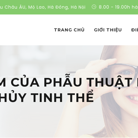
ều Châu ÂU, Mộ Lao, Hà Đông, Hà Nội
8.00 - 19.00h h
TRANG CHỦ
GIỚI THIỆU
ĐI
M CỦA PHẪU THUẬT
THỦY TINH THỂ