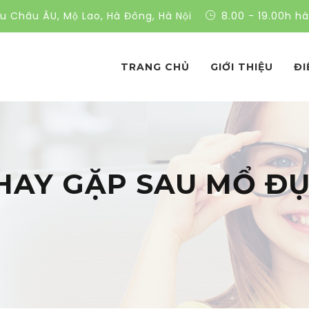
ều Châu ÂU, Mộ Lao, Hà Đông, Hà Nội
8.00 - 19.00h h
TRANG CHỦ
GIỚI THIỆU
ĐI
HAY GẶP SAU MỔ ĐỤ