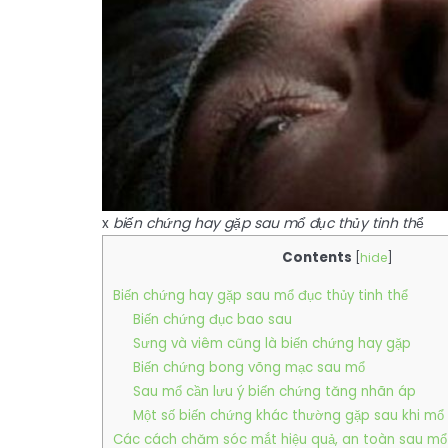
x
biến chứng hay gặp sau mổ đục thủy tinh th
ể
Contents
[
hide
]
Biến chứng hay gặp sau mổ đục thủy tinh thể
Biến chứng đục bao sau
Sưng và viêm cũng là biến chứng hay gặp
Biến chứng bong võng mạc sau mổ
Sau mổ cần lưu ý biến chứng tăng nhãn áp
Một số biến chứng khác thường gặp sau khi mổ 
Các cách chăm sóc mắt hiệu quả, an toàn sau mổ 