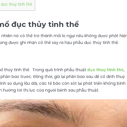
đục thủy tinh thể
mổ đục thủy tinh thể
y nhiên nó có thể trở thành mối lo ngại nếu không được phát hiệ
hứng được ghi nhận có thể xảy ra hậu phẫu đục thủy tinh thể.
mổ
thủy tinh thể. Trong quá trình phẫu thuật
đục thuỷ tinh thể
,
phần bao trước. Đồng thời, giữ lại phần bao sau để cố định thuỷ
nh sử dụng lâu dài, các tế bào còn sót lại phát triển không bình
 hưởng tới thị lực của người bệnh sau phẫu thuật.