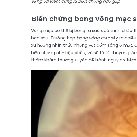
Sưng và viêm cũng là biến chứng hay gặp
Biến chứng bong võng mạc 
Võng mạc có thể bị bong ra sau quá trình phẫu 
bao sau. Trường hợp
bong võng mạc
xảy ra nhiều
xu hướng nhìn thấy những vệt đốm sáng ở mắt. Ở 
biến chứng nhẹ hậu phẫu, và sẽ từ từ thuyên giảm
thăm khám thường xuyên để tránh nguy cơ tiềm 