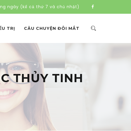
àng ngày (kể cả thứ 7 và chủ nhật)
ỀU TRỊ
CÂU CHUYỆN ĐÔI MẮT
C THỦY TINH