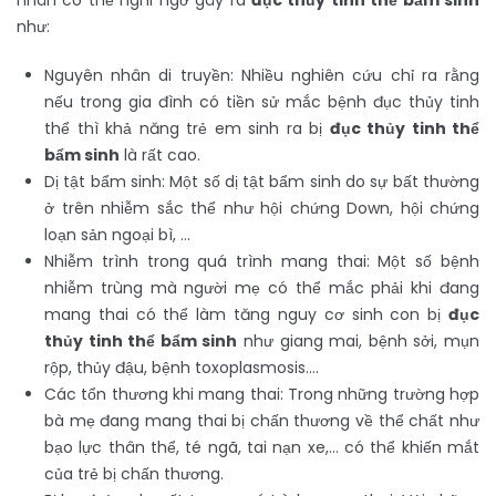
nhân có thể nghi ngờ gây ra
đục thủy tinh thể bẩm sinh
như:
Nguyên nhân di truyền: Nhiều nghiên cứu chỉ ra rằng
nếu trong gia đình có tiền sử mắc bệnh đục thủy tinh
thể thì khả năng trẻ em sinh ra bị
đục thủy tinh thể
bẩm sinh
là rất cao.
Dị tật bẩm sinh: Một số dị tật bẩm sinh do sự bất thường
ở trên nhiễm sắc thể như hội chứng Down, hội chứng
loạn sản ngoại bì, …
Nhiễm trình trong quá trình mang thai: Một số bệnh
nhiễm trùng mà người mẹ có thể mắc phải khi đang
mang thai có thể làm tăng nguy cơ sinh con bị
đục
thủy tinh thể bẩm sinh
như giang mai, bệnh sởi, mụn
rộp, thủy đậu, bệnh toxoplasmosis….
Các tổn thương khi mang thai: Trong những trường hợp
bà mẹ đang mang thai bị chấn thương về thể chất như
bạo lực thân thể, té ngã, tai nạn xe,… có thể khiến mắt
của trẻ bị chấn thương.