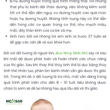
Bị hạ đường huyết trong quá trình mang thai: Với những
thai phụ bị bệnh đái tháo đường, việc không kiểm soát
tốt có thể dẫn đến nguy cơ đường huyết cao quá mức
hoặc hạ đường huyết. Những tình trạng này có thể dẫn
đến hỏng các cơ quan trong cơ thể, như mạch máu,
mắt, dây thần kinh của cả bé và mẹ.
Sinh non: Đối với những trẻ em sinh ra trước 37 tuần sẽ
dễ gặp các vấn đề về sức khỏe hơn.
Đối với đối tượng là người lớn,
đục thủy tinh thể
xảy ra sau
khi mắt đã được phát triển và hoàn chỉnh các chức năng
của thị giác. Sau khi thay thế thủy tinh thể bị đục bằng thủy
tinh thể nhân tạo, phần lớn bệnh nhân vẫn giữ được thị giác
tốt. Trong khi đó ở đối tượng là trẻ nhỏ, mắt vẫn đang trong
quá trình phát triển cho đến 8 – 10 tuổi. Nếu không được
chữa trị sớm sẽ để lại những hậu quả lâu dài về thị giác.