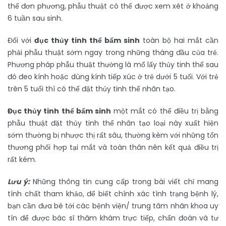
thể đơn phương, phẫu thuật có thể được xem xét ở khoảng
6 tuần sau sinh.
Đối với
đục thủy tinh thể bẩm sinh
toàn bộ hai mắt cần
phải phẫu thuật sớm ngay trong những tháng đầu của trẻ.
Phương pháp phẫu thuật thường là mổ lấy thủy tinh thể sau
đó đeo kính hoặc dùng kính tiếp xúc ở trẻ dưới 5 tuổi. Với trẻ
trên 5 tuổi thì có thể đặt thủy tinh thể nhân tạo.
Đục thủy tinh thể bẩm sinh
một mắt có thể điều trị bằng
phẫu thuật đặt thủy tinh thể nhân tạo loại này xuất hiện
sớm thường bị nhược thị rất sâu, thường kèm với những tổn
thương phối hợp tại mắt và toàn thân nên kết quả điều trị
rất kém.
Lưu ý:
Những thông tin cung cấp trong bài viết chỉ mang
tính chất tham khảo, để biết chính xác tình trạng bệnh lý,
bạn cần đưa bé tới các bệnh viện/ trung tâm nhãn khoa uy
tín để được bác sĩ thăm khám trực tiếp, chẩn đoán và tư