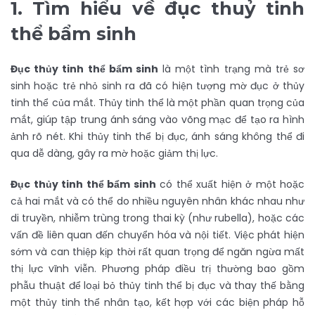
1. Tìm hiểu về đục thuỷ tinh
thể bẩm sinh
Đục thủy tinh thể bẩm sinh
là một tình trạng mà trẻ sơ
sinh hoặc trẻ nhỏ sinh ra đã có hiện tượng mờ đục ở thủy
tinh thể của mắt. Thủy tinh thể là một phần quan trọng của
mắt, giúp tập trung ánh sáng vào võng mạc để tạo ra hình
ảnh rõ nét. Khi thủy tinh thể bị đục, ánh sáng không thể đi
qua dễ dàng, gây ra mờ hoặc giảm thị lực.
Đục thủy tinh thể bẩm sinh
có thể xuất hiện ở một hoặc
cả hai mắt và có thể do nhiều nguyên nhân khác nhau như
di truyền, nhiễm trùng trong thai kỳ (như rubella), hoặc các
vấn đề liên quan đến chuyển hóa và nội tiết. Việc phát hiện
sớm và can thiệp kịp thời rất quan trọng để ngăn ngừa mất
thị lực vĩnh viễn. Phương pháp điều trị thường bao gồm
phẫu thuật để loại bỏ thủy tinh thể bị đục và thay thế bằng
một thủy tinh thể nhân tạo, kết hợp với các biện pháp hỗ