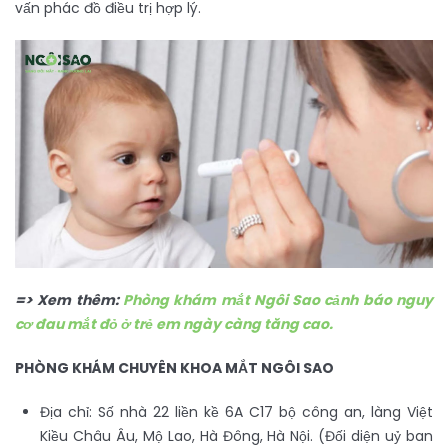
vấn phác đồ điều trị hợp lý.
=> Xem thêm:
Phòng khám mắt Ngôi Sao cảnh báo nguy
cơ đau mắt đỏ ở trẻ em ngày càng tăng cao.
PHÒNG KHÁM CHUYÊN KHOA MẮT NGÔI SAO
Địa chỉ: Số nhà 22 liền kề 6A C17 bộ công an, làng Việt
Kiều Châu Âu, Mộ Lao, Hà Đông, Hà Nội. (Đối diện uỷ ban