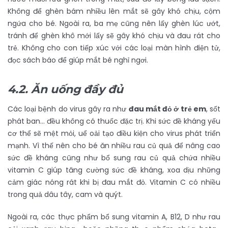
Không để ghèn bám nhiều lên mắt sẽ gây khó chịu, cộm
ngứa cho bé. Ngoài ra, ba mẹ cũng nên lấy ghèn lúc ướt,
tránh để ghèn khô mới lấy sẽ gây khó chịu và đau rát cho
trẻ. Không cho con tiếp xúc với các loại màn hình điện tử,
đọc sách báo để giúp mắt bé nghỉ ngơi.
4.2. Ăn uống đầy đủ
Các loại bệnh do virus gây ra như
đau mắt đỏ ở trẻ em
, sốt
phát ban… đều không có thuốc đặc trị. Khi sức đề kháng yếu
cơ thể sẽ mệt mỏi, uể oải tạo điều kiện cho virus phát triển
mạnh. Vì thế nên cho bé ăn nhiều rau củ quả để nâng cao
sức đề kháng cũng như bổ sung rau củ quả chứa nhiều
vitamin C giúp tăng cường sức đề kháng, xoa dịu những
cảm giác nóng rát khi bị đau mắt đỏ. Vitamin C có nhiều
trong quả dâu tây, cam và quýt.
Ngoài ra, các thực phẩm bổ sung vitamin A, B12, D như rau