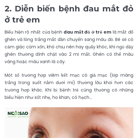
2.
Diễn biến bệnh đau mắt đỏ
ở trẻ em
Biểu hiện rõ nhất của bệnh
đau mắt đỏ ở trẻ em
là mắt đổ
ghèn và lòng trắng mắt dần chuyển sang màu đỏ. Bé sẽ có
cảm giác cộm xốn, khó chịu nên hay quấy khóc, khi ngủ dậy
ghèn thường dính chặt vào 2 mi mắt. Ghèn có thể màu
vàng hoặc màu xanh lá cây.
Một số trường hợp viêm kết mạc có giả mạc (lớp màng
trắng trong suốt nằm dưới mi) thường lâu khỏi hơn các
trường hợp khác. Khi bị bệnh trẻ cũng thường có những
biểu hiện như sốt nhẹ, ho khan, có hạch…