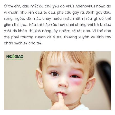
Ở trẻ em, đau mắt đỏ chủ yếu do virus Adenovirus hoặc do
vi khuẩn như liên cầu, tụ cầu, phế cầu gây ra. Bệnh gây đau,
sưng, ngứa, đỏ mắt, chảy nước mắt, mắt nhiều gỉ, có thể
giảm thị lực,… Nếu trẻ tiếp xúc hay chơi chung với trẻ bị đau
mắt đỏ khác thì khả năng lây nhiễm sẽ rất cao. Vì thế cha
mẹ phải thường xuyên để ý trẻ, thường xuyên vệ sinh tay
chân sạch sẽ cho trẻ.