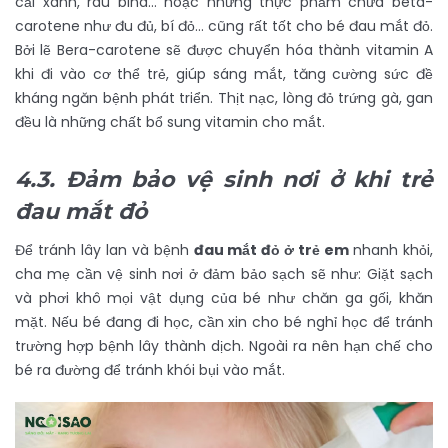
cải xanh, rau bina… hoặc những thực phẩm chứa beta-
carotene như đu đủ, bí đỏ… cũng rất tốt cho bé đau mắt đỏ.
Bởi lẽ Bera-carotene sẽ được chuyển hóa thành vitamin A
khi đi vào cơ thể trẻ, giúp sáng mắt, tăng cường sức đề
kháng ngăn bệnh phát triển. Thịt nạc, lòng đỏ trứng gà, gan
đều là những chất bổ sung vitamin cho mắt.
4.3. Đảm bảo vệ sinh nơi ở khi trẻ
đau mắt đỏ
Để tránh lây lan và bệnh
đau mắt đỏ ở trẻ em
nhanh khỏi,
cha mẹ cần vệ sinh nơi ở đảm bảo sạch sẽ như: Giặt sạch
và phơi khô mọi vật dụng của bé như chăn ga gối, khăn
mặt. Nếu bé đang đi học, cần xin cho bé nghỉ học để tránh
trường hợp bệnh lây thành dịch. Ngoài ra nên hạn chế cho
bé ra đường để tránh khói bụi vào mắt.