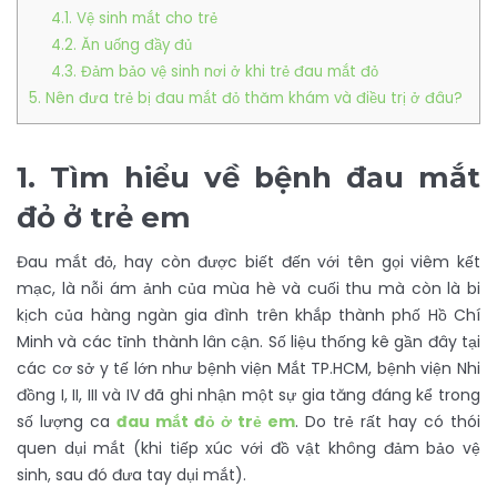
4.1. Vệ sinh mắt cho trẻ
4.2. Ăn uống đầy đủ
4.3. Đảm bảo vệ sinh nơi ở khi trẻ đau mắt đỏ
5. Nên đưa trẻ bị đau mắt đỏ thăm khám và điều trị ở đâu?
1.
Tìm hiểu về bệnh đau mắt
đỏ ở trẻ em
Đau mắt đỏ, hay còn được biết đến với tên gọi viêm kết
mạc, là nỗi ám ảnh của mùa hè và cuối thu mà còn là bi
kịch của hàng ngàn gia đình trên khắp thành phố Hồ Chí
Minh và các tỉnh thành lân cận. Số liệu thống kê gần đây tại
các cơ sở y tế lớn như bệnh viện Mắt TP.HCM, bệnh viện Nhi
đồng I, II, III và IV đã ghi nhận một sự gia tăng đáng kể trong
số lượng ca
đau mắt đỏ ở trẻ em
. Do trẻ rất hay có thói
quen dụi mắt (khi tiếp xúc với đồ vật không đảm bảo vệ
sinh, sau đó đưa tay dụi mắt).