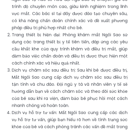
trình độ chuyên môn cao, giàu kinh nghiệm trong lĩnh
vực mắt. Các bác sĩ tại đây được đào tạo chuyên sâu,
có khả năng chẩn đoán chính xác và đề xuất phương
pháp điều trị phù hợp nhất cho bé.
Trang thiết bị hiện đại: Phòng khám mắt Ngôi Sao sử
dụng các trang thiết bị y tế tiên tiến, đáp ứng các yêu
cầu khắt khe của quy trình khám và điều trị mắt, giúp
đảm bảo việc chẩn đoán và điều trị được thực hiện một
cách chính xác và hiệu quả nhất.
Dịch vụ chăm sóc sau điều trị: Sau khi bé được điều trị,
Mắt Ngôi Sao cung cấp dịch vụ chăm sóc sau điều trị
tận tình và chu đáo. Đội ngũ y tá và nhân viên y tế sẽ
hướng dẫn bạn về cách chăm sóc và theo dõi sức khỏe
của bé sau khi ra viện, đảm bảo bé phục hồi một cách
nhanh chóng và hoàn toàn.
Dịch vụ hỗ trợ tư vấn: Mắt Ngôi Sao cung cấp các dịch
vụ hỗ trợ tư vấn, giúp bạn hiểu rõ hơn về tình trạng sức
khỏe của bé và cách phòng tránh các vấn đề mắt trong