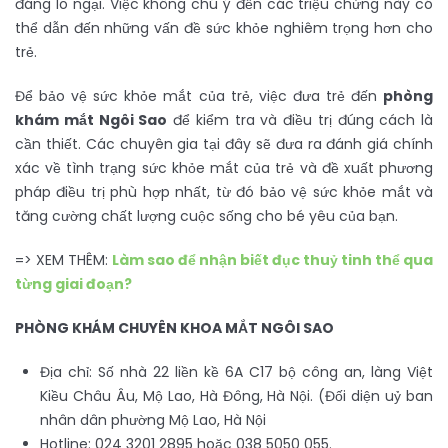
đáng lo ngại. Việc không chú ý đến các triệu chứng này có
thể dẫn đến những vấn đề sức khỏe nghiêm trọng hơn cho
trẻ.
Để bảo vệ sức khỏe mắt của trẻ, việc đưa trẻ đến
phòng
khám mắt Ngôi Sao
để kiểm tra và điều trị đúng cách là
cần thiết. Các chuyên gia tại đây sẽ đưa ra đánh giá chính
xác về tình trạng sức khỏe mắt của trẻ và đề xuất phương
pháp điều trị phù hợp nhất, từ đó bảo vệ sức khỏe mắt và
tăng cường chất lượng cuộc sống cho bé yêu của bạn.
=> XEM THÊM:
Làm sao để nhận biết đục thuỷ tinh thể qua
từng giai đoạn?
PHÒNG KHÁM CHUYÊN KHOA MẮT NGÔI SAO
Địa chỉ: Số nhà 22 liền kề 6A C17 bộ công an, làng Việt
Kiều Châu Âu, Mộ Lao, Hà Đông, Hà Nội. (Đối diện uỷ ban
nhân dân phường Mộ Lao, Hà Nội
Hotline: 024 3201 2895 hoặc 038 5050 055.