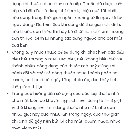
dụng khi thuốc chưa được mở nắp. Thuốc đã được mở
nắp và bắt đầu sử dụng chỉ đem lại hiệu quả tốt nhất
nếu dùng trong thời gian ngắn, khoảng từ 15 ngày kể từ
ngày dùng đầu tiên. Sau khi dùng đủ thời gian chỉ định,
nếu thuốc còn thừa thì hãy bỏ đi để hạn chế ảnh hưởng
đến thị lực, đem lại những tác dụng ngược cho đôi mắt
của bạn.
Không tự ý mua thuốc để sử dụng khi phát hiện các dấu
hiệu bất thường ở mắt. Đặc biệt, nếu không hiểu biết về
thành phần, công dụng của thuốc mà tự ý dùng sai
cách đối với một số dòng thuốc chứa thành phần co
mạch, corticoid còn gây tăng nhãn áp, đục thủy tinh
thể, giảm thị lực,…
Trong các hướng dẫn sử dụng của các loại thuốc nhỏ
cho mắt luôn có khuyến nghị chỉ nên dùng từ 1 – 3 giọt.
Vì thế không nên lạm dụng thuốc nhỏ mắt, nhỏ quá
nhiều giọt hay quá nhiều lần trong ngày, quá thời gian
chỉ định dễ gây nên bất lợi cho mắt: cườm nước, nhức
mắt, viêm mắt,…