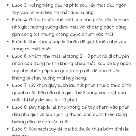
Bước 3: Hơi nghiêng đầu ra phía sau, lấy một đầu ngón
tay vừa ấn vừa kéo mi mắt dưới xuống.
Bước 4: Giữ lọ thuốc nhỏ mắt sao cho phần đầu lọ – nơi
nhỏ giọt hướng xuống dưới mắt với khoảng cách càng
gần càng tốt nhưng không được chạm vào mắt.
Bước 5: Nhẹ nhàng bóp lọ thuốc để giọt thuốc nhỏ vào
trong mi mắt dưới.
Bước 6: Nhắm nhẹ mắt lại trong 2 – 3 phút rồi di chuyển
nhãn cầu trong tư thế không chớp mắt. Sau đó lấy ngón
tay nhẹ nhàng áp vào góc trong mắt để cho thuốc
không bị chảy xuống mũi hay họng.
Bước 7: Lấy khăn giấy sạch lau hết phần thuốc thừa dính
quanh mắt. Nếu cần nhỏ giọt thứ 2 cùng vào một bên
mắt thì hãy đợi sau 5 – 10 phút.
Bước 8: Đậy nắp lọ lại, nhớ không để tay chạm vào phần
đầu nhỏ giọt và lau sạch lọ thuốc, bảo quản theo đúng
hướng dẫn từ nhà sản xuất.
Bước 9: Rửa sạch tay để loại bỏ thuốc thừa bám dính lại