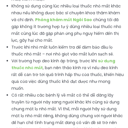
Không sử dụng cùng lúc nhiều loại thuốc nhỏ mắt khác
nhau nếu không được bác sĩ chuyên khoa thăm khám
và chỉ định.
Phòng khám mắt Ngôi Sao
chúng tôi đã
gặp không ít trường hợp tự ý dùng nhiều loại thuốc nhỏ
mắt cùng lúc đã gặp phản ứng phụ nguy hiểm đến thị
lực, gây hại cho mắt.
Trước khi nhỏ mắt luôn kiểm tra để đảm bảo đầu lọ
thuốc nhỏ mắt – nơi nhỏ giọt vào mắt luôn sạch sẽ.
Với trường hợp đeo kính áp tròng, trước khi
sử dụng
thuốc nhỏ mắt
, bạn nên tháo kính ra vì nếu đeo kính
rất dễ cản trở tới quá trình hấp thu của thuốc, khiến hiệu
quả của việc dùng thuốc khó đạt được như mong
muốn.
Có rất nhiều các bệnh lý về mắt có thể dễ dàng lây
truyền từ người này sang người khác khi cùng sử dụng
chung một lọ nhỏ mắt. Vì thế, mỗi người hãy sử dụng
một lọ nhỏ mắt riêng, không dùng chung với người khác
để hạn chế tình trạng mắt đang có vấn đề sẽ trở nên