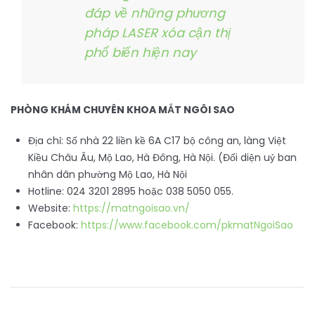
đáp về những phương
pháp LASER xóa cận thị
phổ biến hiện nay
PHÒNG KHÁM CHUYÊN KHOA MẮT NGÔI SAO
Địa chỉ: Số nhà 22 liền kề 6A C17 bộ công an, làng Việt
Kiều Châu Âu, Mộ Lao, Hà Đông, Hà Nội. (Đối diện uỷ ban
nhân dân phường Mộ Lao, Hà Nội
Hotline: 024 3201 2895 hoặc 038 5050 055.
Website:
https://matngoisao.vn/
Facebook:
https://www.facebook.com/pkmatNgoiSao