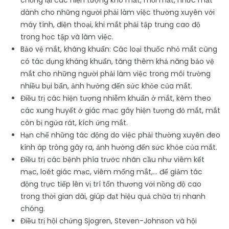
chống lại các hiện tượng khô mắt, mỏi mắt, nhức mắt
dành cho những người phải làm việc thường xuyên với
máy tính, điện thoại, khi mắt phải tập trung cao độ
trong học tập và làm việc.
Bảo vệ mắt, kháng khuẩn: Các loại thuốc nhỏ mắt cũng
có tác dụng kháng khuẩn, tăng thêm khả năng bảo vệ
mắt cho những người phải làm việc trong môi trường
nhiều bụi bẩn, ảnh hưởng đến sức khỏe của mắt.
Điều trị các hiện tượng nhiễm khuẩn ở mắt, kèm theo
các xung huyết ở giác mạc gây hiện tượng đỏ mắt, mắt
còn bị ngứa rát, kích ứng mắt.
Hạn chế những tác động do việc phải thường xuyên đeo
kính áp tròng gây ra, ảnh hưởng đến sức khỏe của mắt.
Điều trị các bệnh phía trước nhãn cầu như viêm kết
mạc, loét giác mạc, viêm mống mắt,… để giảm tác
động trực tiếp lên vị trí tổn thương với nồng độ cao
trong thời gian dài, giúp đạt hiệu quả chữa trị nhanh
chóng.
Điều trị hội chứng Sjogren, Steven-Johnson và hội