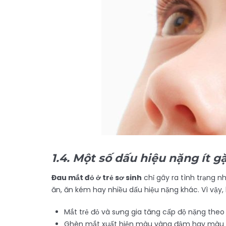
1.4. Một số dấu hiệu nặng ít g
Đau mắt đỏ ở trẻ sơ sinh
chỉ gây ra tình trạng n
ăn, ăn kém hay nhiều dấu hiệu nặng khác. Vì vậy,
Mắt trẻ đỏ và sưng gia tăng cấp độ nặng theo 
Ghèn mắt xuất hiện màu vàng đậm hay màu 