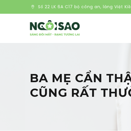
Số 22 LK 6A C17 bộ công an, làng Việt Ki
BA MẸ CẨN THẬ
CŨNG RẤT THƯ