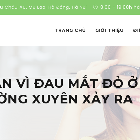
ều Châu ÂU, Mộ Lao, Hà Đông, Hà Nội
8.00 - 19.00h h
TRANG CHỦ
GIỚI THIỆU
ĐI
N VÌ ĐAU MẮT ĐỎ Ở
ỜNG XUYÊN XẢY RA