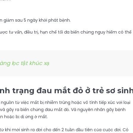
n giảm sau 5 ngày khởi phát bệnh.
ợc tư vấn, điều trị, hạn chế tối đa biến chứng nguy hiểm có thể
àng lọc tật khúc xạ
nh trạng đau mắt đỏ ở trẻ sơ sin
guồn từ việc mắt bị nhiễm trùng hoặc vô tình tiếp xúc với loại
t và gây ra biến chứng đau mắt đỏ. Và nguyên nhân gây bệnh
ẩn hoặc bị dị ứng ở mắt.
ừ khi mới sinh ra đời cho đến 2 tuần đầu tiên của cuộc đời. Có