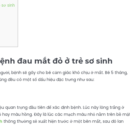
 sơ sinh
bệnh đau mắt đỏ ở trẻ sơ sinh
gười, bệnh sẽ gây cho bé cảm giác khó chịu ở mắt. Bé 5 tháng,
ũng đều có một số dấu hiệu đặc trưng như sau:
ệu quan trọng đầu tiên để xác định bệnh. Lúc này lòng trắng ở
ỏ hay màu hồng. Đây là lúc các mạch máu nhỏ nằm trên bề mặ
nh
thông thường sẽ xuất hiện trước ở một bên mắt, sau đó lan