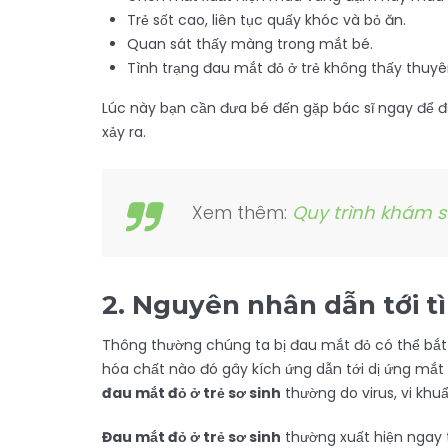
Trẻ sốt cao, liên tục quấy khóc và bỏ ăn.
Quan sát thấy màng trong mắt bé.
Tình trạng đau mắt đỏ ở trẻ không thấy thuyê
Lúc này bạn cần đưa bé đến gặp bác sĩ ngay để đư
xảy ra.
Xem thêm:
Quy trình khám s
2. Nguyên nhân dẫn tới tì
Thông thường chúng ta bị đau mắt đỏ có thể bắt n
hóa chất nào đó gây kích ứng dẫn tới dị ứng mắ
đau mắt đỏ ở trẻ sơ sinh
thường do virus, vi khu
Đau mắt đỏ ở trẻ sơ sinh
thường xuất hiện ngay t