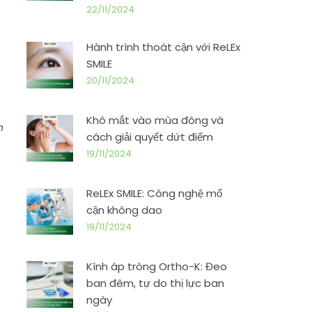
22/11/2024
Hành trình thoát cận với ReLEx
SMILE
20/11/2024
Khô mắt vào mùa đông và
h
cách giải quyết dứt điểm
19/11/2024
ReLEx SMILE: Công nghệ mổ
cận không dao
19/11/2024
Kính áp tròng Ortho-K: Đeo
ban đêm, tự do thị lực ban
ngày