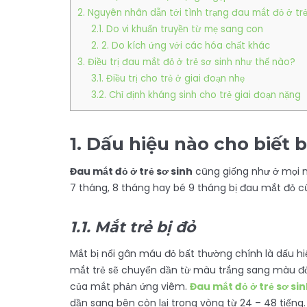
2. Nguyên nhân dẫn tới tình trạng đau mắt đỏ ở trẻ
2.1. Do vi khuẩn truyền từ mẹ sang con
2. 2. Do kích ứng với các hóa chất khác
3. Điều trị đau mắt đỏ ở trẻ sơ sinh như thế nào?
3.1. Điều trị cho trẻ ở giai đoạn nhẹ
3.2. Chỉ định kháng sinh cho trẻ giai đoạn nặng
1. Dấu hiệu nào cho biết 
Đau mắt đỏ ở trẻ sơ sinh
cũng giống như ở mọi n
7 tháng, 8 tháng hay bé 9 tháng bị đau mắt đỏ c
1.1. Mắt trẻ bị đỏ
Mắt bị nổi gân máu đỏ bất thường chính là dấu hi
mắt trẻ sẽ chuyển dần từ màu trắng sang màu đ
của mắt phản ứng viêm.
Đau mắt đỏ ở trẻ sơ si
dần sang bên còn lại trong vòng từ 24 – 48 tiếng.