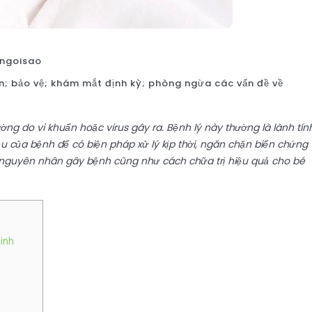
ngoisao
hiện; bảo vệ; khám mắt định kỳ; phòng ngừa các vấn đề về
ường do vi khuẩn hoặc virus gây ra. Bệnh lý này thường là lành tín
 của bệnh để có biện pháp xử lý kịp thời, ngăn chặn biến chứng
, nguyên nhân gây bệnh cũng như cách chữa trị hiệu quả cho bé
sinh