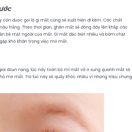
nước
y còn được gọi là gỉ mắt cũng sẽ xuất hiện đi kèm. Các chất
u trắng. Theo thời gian, ghèn mắt sẽ đóng dày lên khắp các
ần bề mặt ngoài của mắt. Gỉ mắt đặc biệt nhiều và bám chặt
 gặp khó khăn trong việc mở mắt.
 giai đoạn nặng, lúc này toàn bộ mí mắt và ở xung quanh mắt sẽ
 khó mở mắt. Trẻ lúc này sẽ quấy khóc nhiều vì những triệu chứng