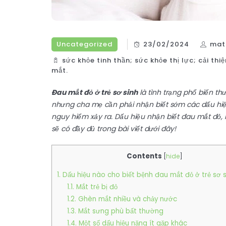
Uncategorized
23/02/2024
mat
sức khỏe tinh thần; sức khỏe thị lực; cải t
mắt.
Đau mắt đỏ ở trẻ sơ sinh
là tình trạng phổ biến th
nhưng cha mẹ cần phải nhận biết sớm các dấu hiệu
nguy hiểm xảy ra. Dấu hiệu nhận biết đau mắt đỏ
sẽ có đầy đủ trong bài viết dưới đây!
Contents
[
hide
]
1. Dấu hiệu nào cho biết bệnh đau mắt đỏ ở trẻ sơ 
1.1. Mắt trẻ bị đỏ
1.2. Ghèn mắt nhiều và chảy nước
1.3. Mắt sưng phù bất thường
1.4. Một số dấu hiệu nặng ít gặp khác