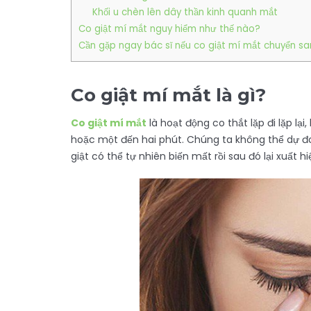
Khối u chèn lên dây thần kinh quanh mắt
Co giật mí mắt nguy hiểm như thế nào?
Cần gặp ngay bác sĩ nếu co giật mí mắt chuyển s
Co giật mí mắt là gì?
Co giật mí mắt
là hoạt động co thắt lặp đi lặp l
hoặc một đến hai phút. Chúng ta không thể dự 
giật có thể tự nhiên biến mất rồi sau đó lại xuất 