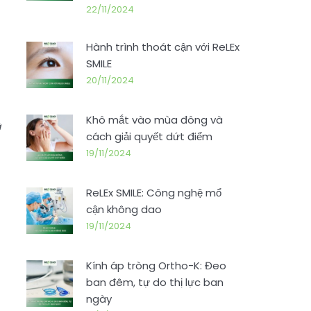
22/11/2024
Hành trình thoát cận với ReLEx
SMILE
20/11/2024
Khô mắt vào mùa đông và
à
cách giải quyết dứt điểm
19/11/2024
ReLEx SMILE: Công nghệ mổ
cận không dao
19/11/2024
Kính áp tròng Ortho-K: Đeo
ban đêm, tự do thị lực ban
ngày