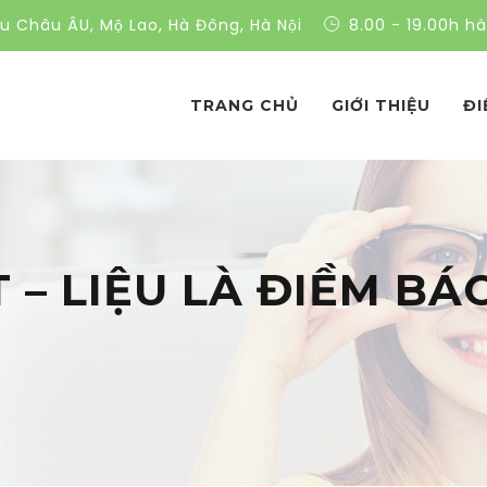
ều Châu ÂU, Mộ Lao, Hà Đông, Hà Nội
8.00 - 19.00h h
TRANG CHỦ
GIỚI THIỆU
ĐI
T – LIỆU LÀ ĐIỀM B