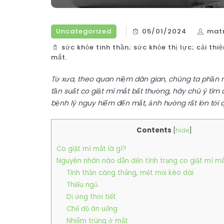
Uncategorized
05/01/2024
mat
sức khỏe tinh thần; sức khỏe thị lực; cải t
mắt.
Từ xưa, theo quan niệm dân gian, chúng ta phần n
tần suất co giật mí mắt bất thường, hãy chú ý tìm 
bệnh lý nguy hiểm đến mắt, ảnh hưởng rất lớn tới 
Contents
[
hide
]
Co giật mí mắt là gì?
Nguyên nhân nào dẫn đến tình trạng co giật mí m
Tinh thần căng thẳng, mệt mỏi kéo dài
Thiếu ngủ
Dị ứng thời tiết
Chế độ ăn uống
Nhiễm trùng ở mắt