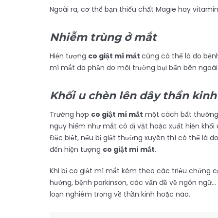
Ngoài ra, cơ thể bạn thiếu chất Magie hay vitamin
Nhiễm trùng ở mắt
Hiện tượng
co giật mí mắt
cũng có thể là do bệ
mí mắt đa phần do môi trường bụi bẩn bên ngoài 
Khối u chèn lên dây thần kin
Trường hợp
co giật mí mắt
một cách bất thường t
nguy hiểm như mắt có dị vật hoặc xuất hiện khối u
Đặc biệt, nếu bị giật thường xuyên thì có thể là 
đến hiện tượng
co giật mí mắt
.
Khi bị co giật mí mắt kèm theo các triệu chứng củ
hướng, bệnh parkinson, các vấn đề về ngôn ngữ… N
loạn nghiêm trọng về thần kinh hoặc não.