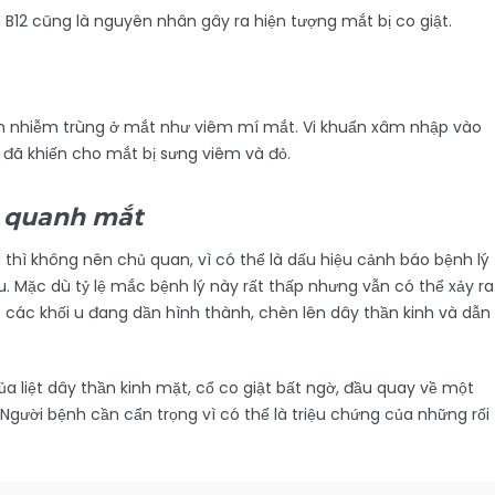
 B12 cũng là nguyên nhân gây ra hiện tượng mắt bị co giật.
nh nhiễm trùng ở mắt như viêm mí mắt. Vi khuẩn xâm nhập vào
đã khiến cho mắt bị sưng viêm và đỏ.
h quanh mắt
hì không nên chủ quan, vì có thể là dấu hiệu cảnh báo bệnh lý
. Mặc dù tỷ lệ mắc bệnh lý này rất thấp nhưng vẫn có thể xảy ra
do các khối u đang dần hình thành, chèn lên dây thần kinh và dẫn
a liệt dây thần kinh mặt, cổ co giật bất ngờ, đầu quay về một
gười bệnh cần cẩn trọng vì có thể là triệu chứng của những rối