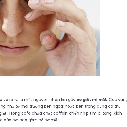
ne và rượu là một nguyên nhân lớn gây
co giật mí mắt
. Các vùn
ộng nhẹ từ môi trường bên ngoài hoặc bên trong cũng có thể
ật. Trong cafe chứa chất caffein khiến nhịp tim bị tăng, kích
các các cơ, bao gồm cả cơ mắt.