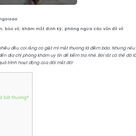
ngoisao
hiện; bảo vệ; khám mắt định kỳ; phòng ngừa các vấn đề về
hiều đều coi rằng co giật mí mắt thường là điềm báo. Nhưng nếu
đến địa chỉ phòng khám uy tín để kiểm tra nhé. Bởi rất có thể đó l
quá trình hoạt động của đôi mắt đó!
ắt bất thường?