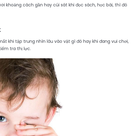
i khoảng cách gần hay cúi sát khi đọc sách, học bài, thì đó
t
ắt khi tập trung nhìn lâu vào vật gì đó hay khi đang vui chơi,
m tra thị lực.