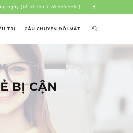
àng ngày (kể cả thứ 7 và chủ nhật)
ỀU TRỊ
CÂU CHUYỆN ĐÔI MẮT
Ẻ BỊ CẬN