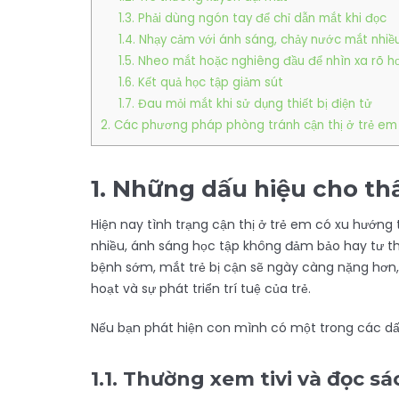
1.3. Phải dùng ngón tay để chỉ dẫn mắt khi đọc
1.4. Nhạy cảm với ánh sáng, chảy nước mắt nhiề
1.5. Nheo mắt hoặc nghiêng đầu để nhìn xa rõ h
1.6. Kết quả học tập giảm sút
1.7. Đau mỏi mắt khi sử dụng thiết bị điện tử
2. Các phương pháp phòng tránh cận thị ở trẻ em
1.
Những dấu hiệu cho thấ
Hiện nay tình trạng cận thị ở trẻ em có xu hướng
nhiều, ánh sáng học tập không đảm bảo hay tư thế
bệnh sớm, mắt trẻ bị cận sẽ ngày càng nặng hơn,
hoạt và sự phát triển trí tuệ của trẻ.
Nếu bạn phát hiện con mình có một trong các dấu 
1.1. Thường xem tivi và đọc s