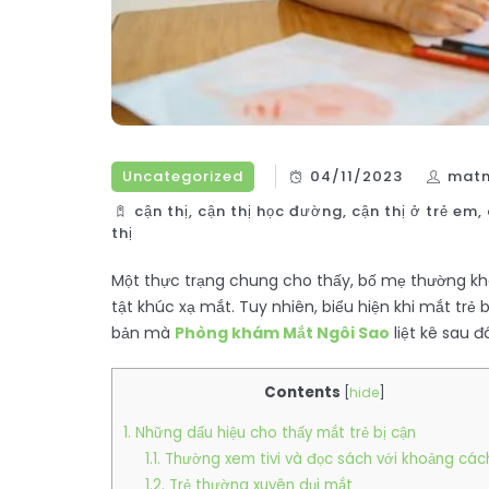
Uncategorized
04/11/2023
matn
cận thị
,
cận thị học đường
,
cận thị ở trẻ em
,
thị
Một thực trạng chung cho thấy, bố mẹ thường kh
tật khúc xạ mắt. Tuy nhiên, biểu hiện khi mắt trẻ
bản mà
Phòng khám Mắt Ngôi Sao
liệt kê sau đ
Contents
[
hide
]
1. Những dấu hiệu cho thấy mắt trẻ bị cận
1.1. Thường xem tivi và đọc sách với khoảng các
1.2. Trẻ thường xuyên dụi mắt