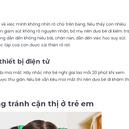
về việc mình không nhìn rõ chữ trên bảng. Nếu thấy con nhiều
con giảm sút không rõ nguyên nhân, bố mẹ nên đưa bé đi kiểm tr
bảng dẫn đến không hiểu bài, chán nản, dẫn đến việc học suy sút.
c tập của con được cải thiện rõ rệt.
hiết bị điện tử
 bị mỏi mắt. Hãy nhắc nhở bé nghỉ giải lao mỗi 20 phút khi xem
ược thư giãn. Nếu bé vẫn kêu mỏi mắt thì nên đưa bé đi khám th
 tránh cận thị ở trẻ em