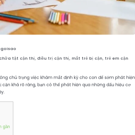
goisao
chữa tật cận thị
,
điều trị cận thị
,
mắt trẻ bị cận
,
trẻ em cận
ông chú trọng việc khám mắt định kỳ cho con để sớm phát hiện
 bị cận khá rõ ràng, bạn có thể phát hiện qua những dấu hiệu cơ
ây.
h gần