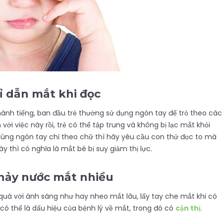
ỉ dẫn mắt khi đọc
hành tiếng, ban đầu trẻ thường sử dụng ngón tay để trỏ theo các
ới việc này rồi, trẻ có thể tập trung và không bị lạc mắt khỏi
dùng ngón tay chỉ theo chữ thì hãy yêu cầu con thử đọc to mà
 thì có nghĩa là mắt bé bị suy giảm thị lực.
chảy nước mắt nhiều
quá với ánh sáng như hay nheo mắt lâu, lấy tay che mắt khi có
ó thể là dấu hiệu của bệnh lý về mắt, trong đó có
cận thị
.