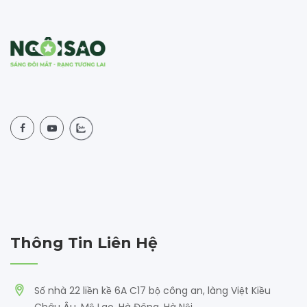
Thông Tin Liên Hệ
Số nhà 22 liền kề 6A C17 bộ công an, làng Việt Kiều
Châu Âu, Mộ Lao, Hà Đông, Hà Nội