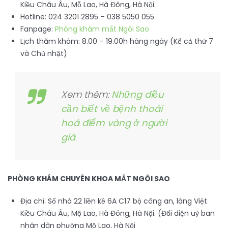
Kiều Châu Âu, Mỗ Lao, Hà Đông, Hà Nội.
Hotline: 024 3201 2895 – 038 5050 055
Fanpage:
Phòng khám mắt Ngôi Sao
Lịch thăm khám: 8.00 – 19.00h hàng ngày (Kể cả thứ 7
và Chủ nhật)
Xem thêm:
Những điều
cần biết về bệnh thoái
hoá điểm vàng ở người
già
PHÒNG KHÁM CHUYÊN KHOA MẮT NGÔI SAO
Địa chỉ: Số nhà 22 liền kề 6A C17 bộ công an, làng Việt
Kiều Châu Âu, Mộ Lao, Hà Đông, Hà Nội. (Đối diện uỷ ban
nhân dân phường Mộ Lao, Hà Nội