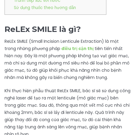
Tránh tiếp xúc với nước
Sử dụng thuốc theo hướng dẫn
ReLEx SMILE là gì?
ReLEx SMILE (Small Incision Lenticule Extraction) là một
trong những phương pháp
điều trị cận thị
tiên tiến nhất
hiện nay. Đây là một phương pháp không tạo vạt giác mạc,
mà chỉ sử dụng một đường mổ siêu nhỏ để loại bỏ phần mô
giác mạc, từ đó giúp khôi phục khả năng nhìn cho bệnh
nhân mà không gây ra biến chứng nghiêm trọng.
Khi thực hiện phẫu thuật ReLEx SMILE, bác sĩ sẽ sử dụng công
nghệ laser để tạo ra một lenticule (mô giác mạc) bên
trong giác mạc. Sau đó, thông qua một vết mổ cực nhỏ chỉ
khoảng 2mm, bác sĩ sẽ lấy đi lenticule này. Quá trình này
giúp thay đổi độ cong của giác mạc, từ đó cải thiện khả
năng tập trung ánh sáng lên võng mạc, giúp bệnh nhân
nhìn rõ hơn.