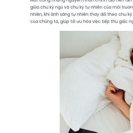
Một trong những nguyên nhân chính tạo nên tầm
giữa chu kỳ ngủ và chu kỳ tự nhiên của môi trườn
nhiên, khi ánh sáng tự nhiên thay đổi theo chu k
của chúng ta, giúp tối ưu hóa việc tiếp thu giấc n