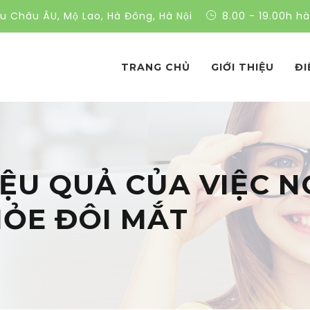
ều Châu ÂU, Mộ Lao, Hà Đông, Hà Nội
8.00 - 19.00h h
TRANG CHỦ
GIỚI THIỆU
ĐI
ỆU QUẢ CỦA VIỆC N
HỎE ĐÔI MẮT