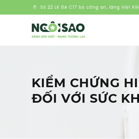
Số 22 LK 6A C17 bộ công an, làng Việt Ki
KIỂM CHỨNG HI
ĐỐI VỚI SỨC K