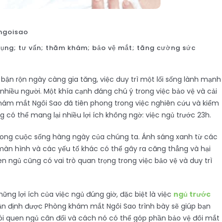
ngoisao
dụng; tư vấn; thăm khám; bảo vệ mắt; tăng cường sức
 bận rộn ngày càng gia tăng, việc duy trì một lối sống lành mạnh
nhiều người. Một khía cạnh đáng chú ý trong việc bảo vệ và cải
khám mắt Ngôi Sao đã tiên phong trong việc nghiên cứu và kiểm
có thể mang lại nhiều lợi ích không ngờ: việc ngủ trước 23h.
trong cuộc sống hàng ngày của chúng ta. Ánh sáng xanh từ các
ớc màn hình và các yếu tố khác có thể gây ra căng thẳng và hại
en ngủ cũng có vai trò quan trọng trong việc bảo vệ và duy trì
ng lợi ích của việc ngủ đúng giờ, đặc biệt là việc
ngủ trước
hận định được Phòng khám mắt Ngôi Sao trình bày sẽ giúp bạn
hói quen ngủ cân đối và cách nó có thể góp phần bảo vệ đôi mắt