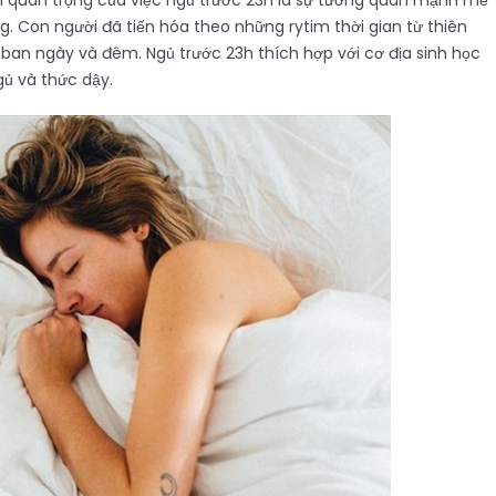
 quan trọng của việc ngủ trước 23h là sự tương quan mạnh mẽ
g. Con người đã tiến hóa theo những rytim thời gian từ thiên
ỳ ban ngày và đêm. Ngủ trước 23h thích hợp với cơ địa sinh học
gủ và thức dậy.