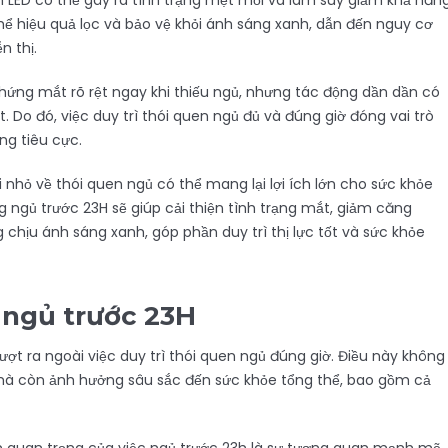
èn LED có thể gây ra tình trạng mệt mỏi và làm suy giảm khả năn
thể hiệu quả lọc và bảo vệ khỏi ánh sáng xanh, dẫn đến nguy cơ
n thị.
chứng mắt rõ rệt ngay khi thiếu ngủ, nhưng tác động dần dần có
. Do đó, việc duy trì thói quen ngủ đủ và đúng giờ đóng vai trò
ng tiêu cực.
 nhỏ về thói quen ngủ có thể mang lại lợi ích lớn cho sức khỏe
ngủ trước 23H sẽ giúp cải thiện tình trạng mắt, giảm căng
chịu ánh sáng xanh, góp phần duy trì thị lực tốt và sức khỏe
 ngủ trước 23H
ợt ra ngoài việc duy trì thói quen ngủ đúng giờ. Điều này không
 mà còn ảnh hưởng sâu sắc đến sức khỏe tổng thể, bao gồm cả