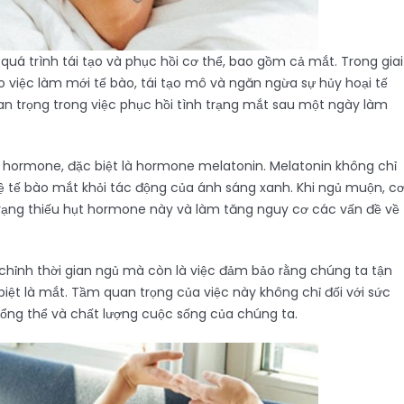
uá trình tái tạo và phục hồi cơ thể, bao gồm cả mắt. Trong giai
o việc làm mới tế bào, tái tạo mô và ngăn ngừa sự hủy hoại tế
uan trọng trong việc phục hồi tình trạng mắt sau một ngày làm
ng hormone, đặc biệt là hormone melatonin. Melatonin không chỉ
 tế bào mắt khỏi tác động của ánh sáng xanh. Khi ngủ muộn, c
trạng thiếu hụt hormone này và làm tăng nguy cơ các vấn đề về
u chỉnh thời gian ngủ mà còn là việc đảm bảo rằng chúng ta tận
 biệt là mắt. Tầm quan trọng của việc này không chỉ đối với sức
ổng thể và chất lượng cuộc sống của chúng ta.