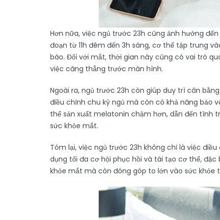
Hơn nữa, việc ngủ trước 23h cũng ảnh hưởng đến q
đoạn từ 11h đêm đến 3h sáng, cơ thể tập trung và
bào. Đối với mắt, thời gian này cũng có vai trò q
việc căng thẳng trước màn hình.
Ngoài ra, ngủ trước 23h còn giúp duy trì cân bằ
điều chỉnh chu kỳ ngủ mà còn có khả năng bảo vệ
thể sản xuất melatonin chậm hơn, dẫn đến tình 
sức khỏe mắt.
Tóm lại, việc ngủ trước 23h không chỉ là việc điề
dụng tối đa cơ hội phục hồi và tái tạo cơ thể, đặc
khỏe mắt mà còn đóng góp to lớn vào sức khỏe t