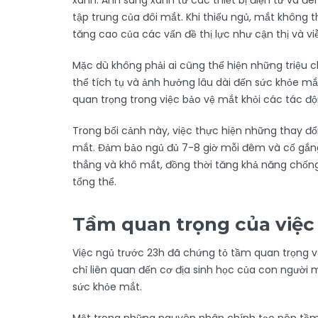
xanh. Ánh sáng xanh từ các thiết bị điện tử và đ
tập trung của đôi mắt. Khi thiếu ngủ, mắt không 
tăng cao của các vấn đề thị lực như cận thị và viễ
Mặc dù không phải ai cũng thể hiện những triệu 
thể tích tụ và ảnh hưởng lâu dài đến sức khỏe mắt
quan trọng trong việc bảo vệ mắt khỏi các tác độ
Trong bối cảnh này, việc thực hiện những thay đổi
mắt. Đảm bảo ngủ đủ 7-8 giờ mỗi đêm và cố gắng 
thẳng và khô mắt, đồng thời tăng khả năng chống 
tổng thể.
Tầm quan trọng của việc
Việc ngủ trước 23h đã chứng tỏ tầm quan trọng vư
chỉ liên quan đến cơ địa sinh học của con người
sức khỏe mắt.