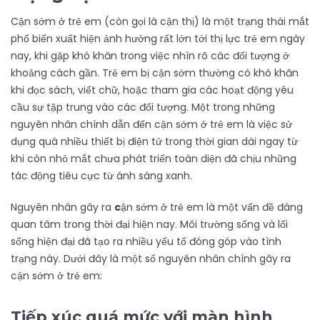
Cận sớm ở trẻ em (còn gọi là cận thị) là một trạng thái mắt
phổ biến xuất hiện ảnh hưởng rất lớn tới thị lực trẻ em ngày
nay, khi gặp khó khăn trong việc nhìn rõ các đối tượng ở
khoảng cách gần. Trẻ em bị cận sớm thường có khó khăn
khi đọc sách, viết chữ, hoặc tham gia các hoạt động yêu
cầu sự tập trung vào các đối tượng. Một trong những
nguyên nhân chính dẫn đến cận sớm ở trẻ em là việc sử
dụng quá nhiều thiết bị điện tử trong thời gian dài ngay từ
khi còn nhỏ mắt chưa phát triển toàn diện đã chịu những
tác động tiêu cực từ ánh sáng xanh.
Nguyên nhân gây ra
c
ận sớm ở trẻ em là một vấn đề đáng
quan tâm trong thời đại hiện nay. Môi trường sống và lối
sống hiện đại đã tạo ra nhiều yếu tố đóng góp vào tình
trạng này. Dưới đây là một số nguyên nhân chính gây ra
cận sớm ở trẻ em:
Tiếp xúc quá mức với màn hình