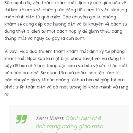
Bên cạnh đó, việc thăm khám mắt định kỳ còn giúp bảo vệ
thị lực trẻ em khỏi những tác động tiêu cực từ việc sử dụng
màn hình điện tử quá mức. Các chuyên gia tại phòng
khám sẽ cung cấp các hướng dẫn và lời khuyên về cách sử
dụng thiết bị điện tử một cách hợp lý để giảm thiểu căng
thẳng mắt và nguy cơ gây ra cận sớm.
Vì vậy, việc đưa trẻ em thăm khám mắt định kỳ tại phòng
khám mắt Ngôi Sao là một biện pháp tuyệt vời và đáng tin
cậy để hạn chế tình trạng cận sớm và bảo vệ sức khỏe mắt
của các em nhỏ. Sự quan tâm và chăm sóc tận tâm từ
các chuyên gia y tế của chúng tôi hứa hẹn sẽ giúp trẻ em
phát triển toàn diện và có một tương lai khỏe mạnh và rạng
rỡ.
Xem thêm:
Cách hạn chế
tình trạng mỏng giác mạc