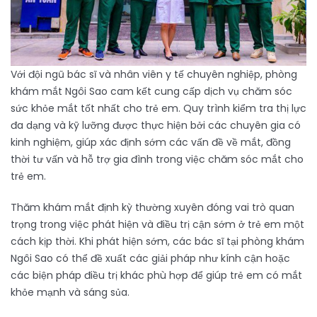
Với đội ngũ bác sĩ và nhân viên y tế chuyên nghiệp, phòng
khám mắt Ngôi Sao cam kết cung cấp dịch vụ chăm sóc
sức khỏe mắt tốt nhất cho trẻ em. Quy trình kiểm tra thị lực
đa dạng và kỹ lưỡng được thực hiện bởi các chuyên gia có
kinh nghiệm, giúp xác định sớm các vấn đề về mắt, đồng
thời tư vấn và hỗ trợ gia đình trong việc chăm sóc mắt cho
trẻ em.
Thăm khám mắt định kỳ thường xuyên đóng vai trò quan
trọng trong việc phát hiện và điều trị cận sớm ở trẻ em một
cách kịp thời. Khi phát hiện sớm, các bác sĩ tại phòng khám
Ngôi Sao có thể đề xuất các giải pháp như kính cận hoặc
các biện pháp điều trị khác phù hợp để giúp trẻ em có mắt
khỏe mạnh và sáng sủa.