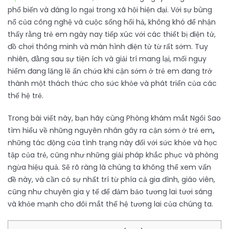
phổ biến và đáng lo ngại trong xã hội hiện đại. Với sự bùng
nổ của công nghệ và cuộc sống hối hả, không khó để nhận
thấy rằng trẻ em ngày nay tiếp xúc với các thiết bị điện tử,
đồ chơi thông minh và màn hình điện tử từ rất sớm. Tuy
nhiên, đằng sau sự tiện ích và giải trí mang lại, mối nguy
hiểm đang lặng lẽ ẩn chứa khi cận sớm ở trẻ em đang trở
thành một thách thức cho sức khỏe và phát triển của các
thế hệ trẻ.
Trong bài viết này, bạn hãy cùng Phòng khám mắt Ngôi Sao
tìm hiểu về những nguyên nhân gây ra cận sớm ở trẻ em
,
những tác động của tình trạng này đối với sức khỏe và học
tập của trẻ, cũng như những giải pháp khắc phục và phòng
ngừa hiệu quả. Sẽ rõ ràng là chúng ta không thể xem vấn
đề này, và cần có sự nhất trí từ phía cả gia đình, giáo viên,
cũng như chuyên gia y tế để đảm bảo tương lai tươi sáng
và khỏe mạnh cho đôi mắt thế hệ tương lai của chúng ta.