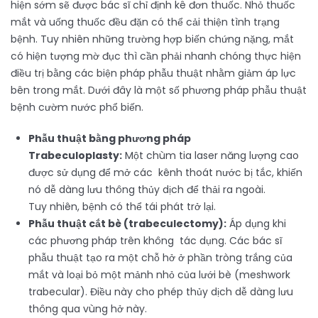
hiện sớm sẽ được bác sĩ chỉ định kê đơn thuốc. Nhỏ thuốc
mắt và uống thuốc đều đặn có thể cải thiện tình trạng
bệnh. Tuy nhiên những trường hợp biến chứng nặng, mắt
có hiện tượng mờ đục thì cần phải nhanh chóng thực hiện
điều trị bằng các biện pháp phẫu thuật nhằm giảm áp lực
bên trong mắt. Dưới đây là một số phương pháp phẫu thuật
bệnh cườm nước phổ biến.
Phẫu thuật bằng phương pháp
Trabeculoplasty:
Một chùm tia laser năng lượng cao
được sử dụng để mở các kênh thoát nước bị tắc, khiến
nó dễ dàng lưu thông thủy dịch để thải ra ngoài.
Tuy nhiên, bệnh có thể tái phát trở lại.
Phẫu thuật cắt bè (trabeculectomy):
Áp dụng khi
các phương pháp trên không tác dụng. Các bác sĩ
phẫu thuật tạo ra một chỗ hở ở phần tròng trắng của
mắt và loại bỏ một mảnh nhỏ của lưới bè (meshwork
trabecular). Điều này cho phép thủy dịch dễ dàng lưu
thông qua vùng hở này.