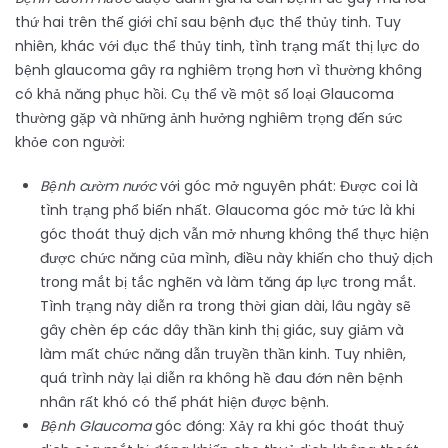
thứ hai trên thế giới chỉ sau bệnh đục thể thủy tinh. Tuy
nhiên, khác với đục thể thủy tinh, tình trạng mất thị lực do
bệnh glaucoma gây ra nghiêm trọng hơn vì thường không
có khả năng phục hồi. Cụ thể về một số loại Glaucoma
thường gặp và những ảnh hưởng nghiêm trọng đến sức
khỏe con người:
Bệnh cườm nước
với góc mở nguyên phát: Được coi là
tình trạng phổ biến nhất. Glaucoma góc mở tức là khi
góc thoát thuỷ dịch vẫn mở nhưng không thể thực hiện
được chức năng của mình, điều này khiến cho thuỷ dịch
trong mắt bị tắc nghẽn và làm tăng áp lực trong mắt.
Tình trạng này diễn ra trong thời gian dài, lâu ngày sẽ
gây chèn ép các dây thần kinh thị giác, suy giảm và
làm mất chức năng dẫn truyền thần kinh. Tuy nhiên,
quá trình này lại diễn ra không hề đau đớn nên bệnh
nhân rất khó có thể phát hiện được bệnh.
Bệnh Glaucoma
góc đóng: Xảy ra khi góc thoát thuỷ