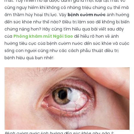
mắt. Tuy nhiên nó lại được đánh giá là một loại tật mắt vô
cùng nguy hiểm khi không có những triệu chứng cụ thể mà
âm thầm hủy hoại thị lực. Vậy
bệnh cườm nước
ảnh hưởng
đến sức khỏe như thế nào? Điều trị làm sao để không bị biến
chứng nặng hơn? Hãy cùng tìm hiểu qua bài viết sau đây
của
Phòng khám mắt Ngôi Sao
để hiểu rõ hơn về ảnh
hưởng tiêu cực của bệnh cườm nước đến sức khỏe và cuộc
sống con người cũng như các cách phẫu thuật điều trị
bệnh hiệu quả bạn nhé!
Bệnh cườm nước ảnh hưởng đến sức khỏe như nào ?