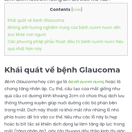
Contents
[
hide
]
Khái quát về bệnh Glaucoma
Những ảnh hưởng nghiêm trọng của bệnh cườm nước đến
sức khỏe con người
Các phương pháp phẫu thuật điều trị bệnh cườm nước hiệu
quả nhất hiện nay
Khái quát về bệnh Glaucoma
Bệnh Glaucoma
hay còn gọi là
bệnh cườm nước
, hoặc là
chứng tăng nhãn áp. Cụ thể, cấu tạo của mắt giống như
quả cầu có đường kính khoảng 2cm có chứa thuỷ dịch lưu
thông thường xuyên giúp nuôi dưỡng các bộ phận bên
trong mắt. Dịch này thoát ra khỏi mắt nhờ những lỗ nhỏ
phía trước để trở vào cơ thể. Nếu như các lỗ này bị hẹp
hoặc bị bít tắc sẽ khiến dịch đọng lại làm tăng áp lực trong
mắt (tăng nhãn áp), gây tổn thương dây thần kinh thị giác