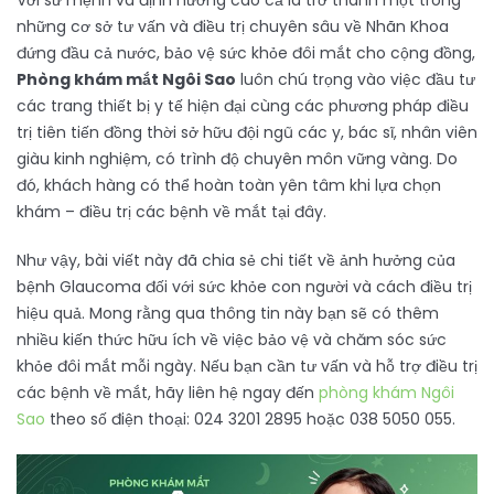
Với sứ mệnh và định hướng cao cả là trở thành một trong
những cơ sở tư vấn và điều trị chuyên sâu về Nhãn Khoa
đứng đầu cả nước, bảo vệ sức khỏe đôi mắt cho cộng đồng,
Phòng khám mắt Ngôi Sao
luôn chú trọng vào việc đầu tư
các trang thiết bị y tế hiện đại cùng các phương pháp điều
trị tiên tiến đồng thời sở hữu đội ngũ các y, bác sĩ, nhân viên
giàu kinh nghiệm, có trình độ chuyên môn vững vàng. Do
đó, khách hàng có thể hoàn toàn yên tâm khi lựa chọn
khám – điều trị các bệnh về mắt tại đây.
Như vậy, bài viết này đã chia sẻ chi tiết về ảnh hưởng của
bệnh Glaucoma đối với sức khỏe con người và cách điều trị
hiệu quả. Mong rằng qua thông tin này bạn sẽ có thêm
nhiều kiến thức hữu ích về việc bảo vệ và chăm sóc sức
khỏe đôi mắt mỗi ngày. Nếu bạn cần tư vấn và hỗ trợ điều trị
các bệnh về mắt, hãy liên hệ ngay đến
phòng khám Ngôi
Sao
theo số điện thoại: 024 3201 2895 hoặc 038 5050 055.