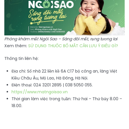
Phòng khám mắt Ngôi Sao – Sáng đôi mắt, rạng tương lai
Xem thêm:
SỬ DỤNG THUỐC BỔ MẮT CẦN LƯU Ý ĐIỀU GÌ?
Thông tin liên hệ:
Địa chỉ: Số nhà 22 liền kề 6A C17 bộ công an, làng Việt
Kiều Châu Âu, Mộ Lao, Hà Đông, Hà Nội.
Điện thoại: 024 3201 2895 | 038 5050 055.
https://www.matngoisao.vn
Thời gian làm việc trong tuần: Thứ hai – Thứ bảy 8.00 –
18.00.