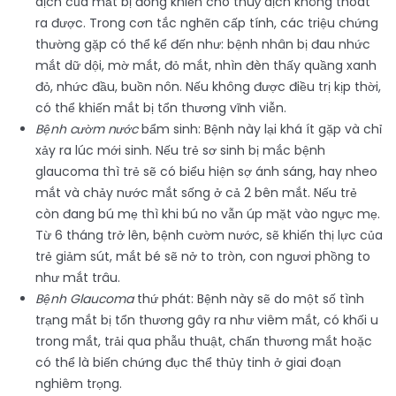
dịch của mắt bị đóng khiến cho thuỷ dịch không thoát
ra được. Trong cơn tắc nghẽn cấp tính, các triệu chứng
thường gặp có thể kể đến như: bệnh nhân bị đau nhức
mắt dữ dội, mờ mắt, đỏ mắt, nhìn đèn thấy quầng xanh
đỏ, nhức đầu, buồn nôn. Nếu không được điều trị kịp thời,
có thể khiến mắt bị tổn thương vĩnh viễn.
Bệnh cườm nước
bẩm sinh: Bệnh này lại khá ít gặp và chỉ
xảy ra lúc mới sinh. Nếu trẻ sơ sinh bị mắc bệnh
glaucoma thì trẻ sẽ có biểu hiện sợ ánh sáng, hay nheo
mắt và chảy nước mắt sống ở cả 2 bên mắt. Nếu trẻ
còn đang bú mẹ thì khi bú no vẫn úp mặt vào ngực mẹ.
Từ 6 tháng trở lên, bệnh cườm nước, sẽ khiến thị lực của
trẻ giảm sút, mắt bé sẽ nở to tròn, con ngươi phồng to
như mắt trâu.
Bệnh Glaucoma
thứ phát: Bệnh này sẽ do một số tình
trạng mắt bị tổn thương gây ra như viêm mắt, có khối u
trong mắt, trải qua phẫu thuật, chấn thương mắt hoặc
có thể là biến chứng đục thể thủy tinh ở giai đoạn
nghiêm trọng.