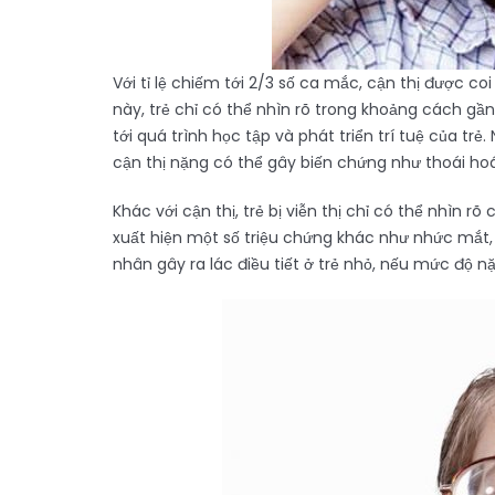
Với tỉ lệ chiếm tới 2/3 số ca mắc, cận thị được coi 
này, trẻ chỉ có thể nhìn rõ trong khoảng cách gầ
tới quá trình học tập và phát triển trí tuệ của tr
cận thị nặng có thể gây biến chứng như thoái h
Khác với cận thị, trẻ bị viễn thị chỉ có thể nhìn rõ
xuất hiện một số triệu chứng khác như nhức mắt, m
nhân gây ra lác điều tiết ở trẻ nhỏ, nếu mức độ n