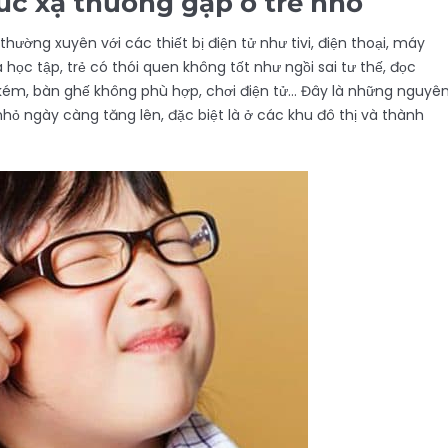
úc xạ thường gặp ở trẻ nhỏ
hường xuyên với các thiết bị điện tử như tivi, điện thoại, máy
 học tập, trẻ có thói quen không tốt như ngồi sai tư thế, đọc
g kém, bàn ghế không phù hợp, chơi điện tử… Đây là những nguyê
nhỏ ngày càng tăng lên, đặc biệt là ở các khu đô thị và thành