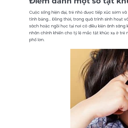
Điểm danh một số tật kh
Cuộc sống hiện đại, trẻ nhỏ được tiếp xúc sớm và t
tính bảng… Đồng thời, trong quá trình sinh hoạt và
sách hoặc ngồi học tại nơi có điều kiện ánh sán
nhân chính khiến cho tỷ lệ mắc tật khúc xạ ở trẻ 
phố lớn.