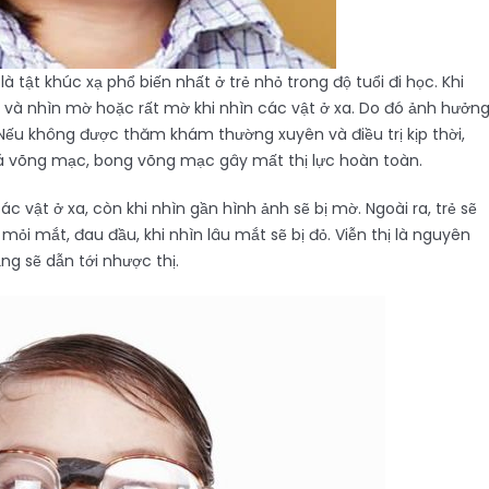
là tật khúc xạ phổ biến nhất ở trẻ nhỏ trong độ tuổi đi học. Khi
n và nhìn mờ hoặc rất mờ khi nhìn các vật ở xa. Do đó ảnh hưởn
ẻ. Nếu không được thăm khám thường xuyên và điều trị kịp thời,
oá võng mạc, bong võng mạc gây mất thị lực hoàn toàn.
 các vật ở xa, còn khi nhìn gần hình ảnh sẽ bị mờ. Ngoài ra, trẻ sẽ
ỏi mắt, đau đầu, khi nhìn lâu mắt sẽ bị đỏ. Viễn thị là nguyên
ặng sẽ dẫn tới nhược thị.