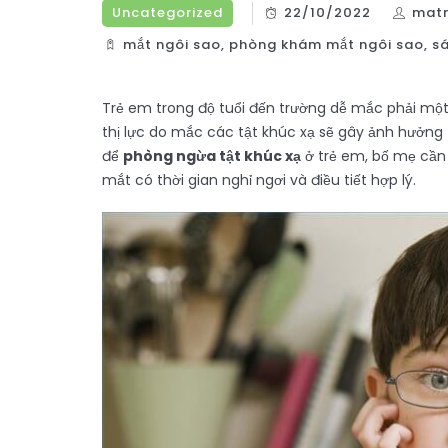
Uncategorized
22/10/2022
mat
mắt ngôi sao
,
phòng khám mắt ngôi sao
,
s
Trẻ em trong độ tuổi đến trường dễ mắc phải một số
thị lực do mắc các tật khúc xạ sẽ gây ảnh hưởng tr
để
phòng ngừa tật khúc xạ
ở trẻ em, bố mẹ cần 
mắt có thời gian nghỉ ngơi và điều tiết hợp lý.