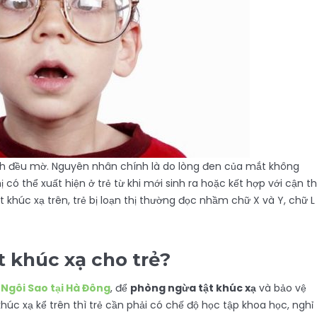
h ảnh đều mờ. Nguyên nhân chính là do lòng đen của mắt không
ó thể xuất hiện ở trẻ từ khi mới sinh ra hoặc kết hợp với cận th
ật khúc xạ trên, trẻ bị loạn thị thường đọc nhầm chữ X và Y, chữ L
 khúc xạ cho trẻ?
Ngôi Sao tại Hà Đông
, để
phòng ngừa tật khúc xạ
và bảo vệ
khúc xạ kể trên thì trẻ cần phải có chế độ học tập khoa học, nghỉ