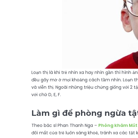
Loạn thị là khi trẻ nhìn xa hay nhìn gần thì hìn
đều gây mờ ở mọi khoảng cách tầm nhìn. Loạn thị c
và viễn thị. Ngoài những triệu chứng giống với 2 t
với chữ D, E, F.
Làm gì để phòng ngừa tật
Theo bác sĩ Phan Thanh Nga –
Phòng khám Mắt 
đôi mắt của trẻ luôn sáng khoẻ, tránh xa các tật 