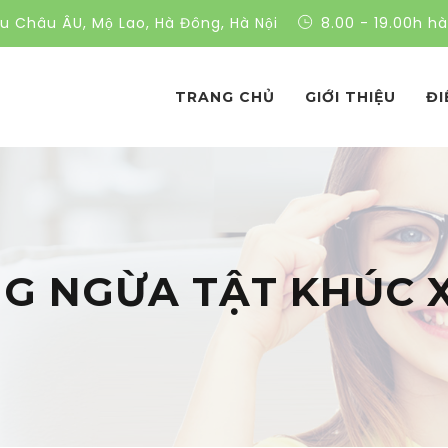
ều Châu ÂU, Mộ Lao, Hà Đông, Hà Nội
8.00 - 19.00h h
TRANG CHỦ
GIỚI THIỆU
ĐI
G NGỪA TẬT KHÚC X