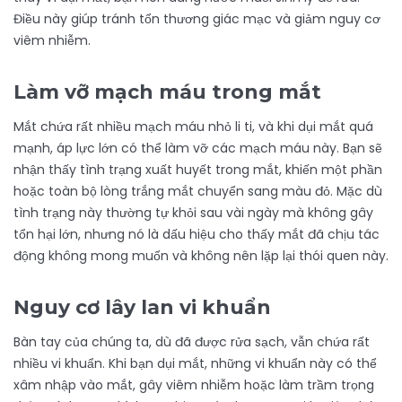
Điều này giúp tránh tổn thương giác mạc và giảm nguy cơ
viêm nhiễm.
Làm vỡ mạch máu trong mắt
Mắt chứa rất nhiều mạch máu nhỏ li ti, và khi dụi mắt quá
mạnh, áp lực lớn có thể làm vỡ các mạch máu này. Bạn sẽ
nhận thấy tình trạng xuất huyết trong mắt, khiến một phần
hoặc toàn bộ lòng trắng mắt chuyển sang màu đỏ. Mặc dù
tình trạng này thường tự khỏi sau vài ngày mà không gây
tổn hại lớn, nhưng nó là dấu hiệu cho thấy mắt đã chịu tác
động không mong muốn và không nên lặp lại thói quen này.
Nguy cơ lây lan vi khuẩn
Bàn tay của chúng ta, dù đã được rửa sạch, vẫn chứa rất
nhiều vi khuẩn. Khi bạn dụi mắt, những vi khuẩn này có thể
xâm nhập vào mắt, gây viêm nhiễm hoặc làm trầm trọng