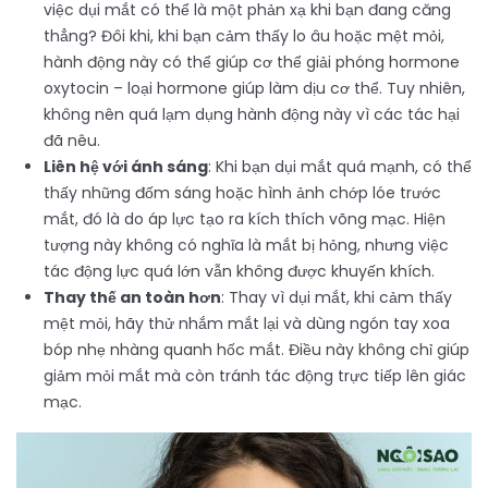
việc dụi mắt có thể là một phản xạ khi bạn đang căng
thẳng? Đôi khi, khi bạn cảm thấy lo âu hoặc mệt mỏi,
hành động này có thể giúp cơ thể giải phóng hormone
oxytocin – loại hormone giúp làm dịu cơ thể. Tuy nhiên,
không nên quá lạm dụng hành động này vì các tác hại
đã nêu.
Liên hệ với ánh sáng
: Khi bạn dụi mắt quá mạnh, có thể
thấy những đốm sáng hoặc hình ảnh chớp lóe trước
mắt, đó là do áp lực tạo ra kích thích võng mạc. Hiện
tượng này không có nghĩa là mắt bị hỏng, nhưng việc
tác động lực quá lớn vẫn không được khuyến khích.
Thay thế an toàn hơn
: Thay vì dụi mắt, khi cảm thấy
mệt mỏi, hãy thử nhắm mắt lại và dùng ngón tay xoa
bóp nhẹ nhàng quanh hốc mắt. Điều này không chỉ giúp
giảm mỏi mắt mà còn tránh tác động trực tiếp lên giác
mạc.