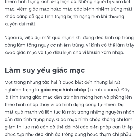
thêm tình trạng kích ứng hiện có. Những người bị viêm kết
mạc, viêm giác mạc hoặc mắc các bệnh nhiễm trùng mắt
khác càng dễ gặp tình trạng bệnh nặng hơn khi thường
xuyên dụi mắt.
Ngoài ra, việc dụi mắt quá mạnh khi đang đeo kính áp tròng
càng làm tăng nguy cơ nhiễm trùng, vì kính có thể làm trầy
xước giác mạc và tạo điều kiện cho vi khuẩn xâm nhập.
Làm suy yếu giác mạc
Một trong những tác hại ít được biết đến nhưng lại rất
nghiêm trọng là
giác mạc hình chóp
(keratoconus). Đây
là tình trạng giác mạc dần trở nên mỏng hơn và phồng lên
theo hình chóp thay vì có hình dạng cong tự nhiên. Dụi
mắt quá mạnh và liên tục là một trong những nguyên nhân
dẫn đến tình trạng này. Giác mạc hình chóp không chỉ làm
giảm thị lực mà còn có thể đòi hỏi các biện pháp can thiệp
phức tạp như đeo kính áp tròng cứng hoặc thậm chí phẫu