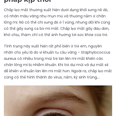
Chắp lẹo mắt thường xuất hiện dưới dạng khối sưng nề đỏ,
có nhân màu vàng như mụn mủ và thường nằm ở chân
lông mi. Nó có thể chỉ sưng đỏ ở 1 vùng, nhưng đôi khi cũng
có thể gây sưng cả bờ mi mắt. Chắp lẹo mắt gây đau đớn,
khó chịu, thậm chí có thể ảnh hưởng tới sức khỏe của trẻ.
Tình trạng này xuất hiện rất phổ biến ở trẻ em, nguyên
nhân chủ yếu là do vi khuẩn tụ cầu vàng – Staphylococcus
aureus có nhiều trong mũi trẻ lan lên mi mắt khiến các
chân lông mi bị nhiễm khuẩn. Khi trẻ dụi mũi và dụi mắt sẽ
dễ khiến vi khuẩn lan lên mi mắt hơn. Ngoài ra, chắp lẹo mắt
cũng có thể hình thành do virus, nấm, ký sinh trùng,…