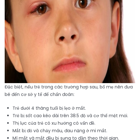
Đặc biệt, nếu trẻ trong các trường hợp sau, bố mẹ nên đưa
bé đến cơ sở y tế để chẩn đoán:
Trẻ dưới 4 tháng tuổi bị lẹo ở mắt.
Trẻ bị sốt cao kéo dài trên 38.5 độ và cơ thể mệt mỏi.
Thị lực của trẻ có xu hướng có vấn đề.
Mắt bị đỏ và chảy máu, đau nặng ở mi mắt.
Mí mắt và mắt đều bị sưng to dần theo thời gian.