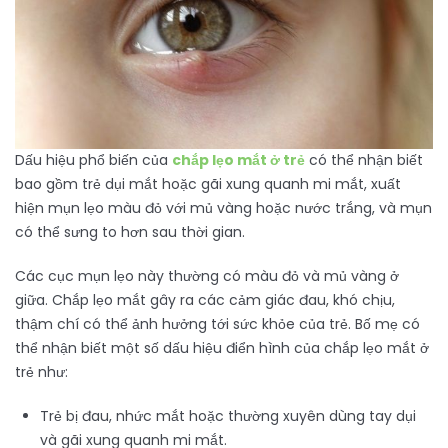
Dấu hiệu phổ biến của
chắp lẹo mắt ở trẻ
có thể nhận biết
bao gồm trẻ dụi mắt hoặc gãi xung quanh mi mắt, xuất
hiện mụn lẹo màu đỏ với mủ vàng hoặc nước trắng, và mụn
có thể sưng to hơn sau thời gian.
Các cục mụn lẹo này thường có màu đỏ và mủ vàng ở
giữa. Chắp lẹo mắt gây ra các cảm giác đau, khó chịu,
thậm chí có thể ảnh hưởng tới sức khỏe của trẻ. Bố mẹ có
thể nhận biết một số dấu hiệu điển hình của chắp lẹo mắt ở
trẻ như:
Trẻ bị đau, nhức mắt hoặc thường xuyên dùng tay dụi
và gãi xung quanh mi mắt.