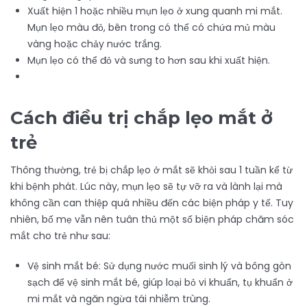
Xuất hiện 1 hoặc nhiều mụn lẹo ở xung quanh mi mắt.
Mụn lẹo màu đỏ, bên trong có thể có chứa mủ màu
vàng hoặc chảy nước trắng.
Mụn lẹo có thể đỏ và sưng to hơn sau khi xuất hiện.
Cách điều trị chắp lẹo mắt ở
trẻ
Thông thường, trẻ bị chắp lẹo ở mắt sẽ khỏi sau 1 tuần kể từ
khi bệnh phát. Lúc này, mụn lẹo sẽ tự vỡ ra và lành lại mà
không cần can thiệp quá nhiều đến các biện pháp y tế. Tuy
nhiên, bố mẹ vẫn nên tuân thủ một số biện pháp chăm sóc
mắt cho trẻ như sau:
Vệ sinh mắt bé: Sử dụng nước muối sinh lý và bông gòn
sạch để vệ sinh mắt bé, giúp loại bỏ vi khuẩn, tụ khuẩn ở
mi mắt và ngăn ngừa tái nhiễm trùng.