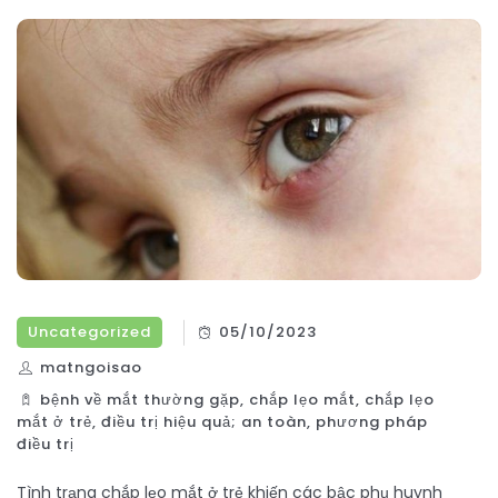
Uncategorized
05/10/2023
matngoisao
bệnh về mắt thường gặp
,
chắp lẹo mắt
,
chắp lẹo
mắt ở trẻ
,
điều trị hiệu quả; an toàn
,
phương pháp
điều trị
Tình trạng chắp lẹo mắt ở trẻ khiến các bậc phụ huynh