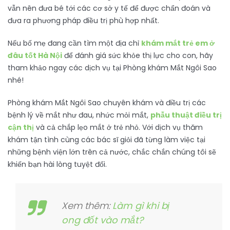
vẫn nên đưa bé tới các cơ sở y tế để được chẩn đoán và
đưa ra phương pháp điều trị phù hợp nhất.
Nếu bố mẹ đang cần tìm một địa chỉ
khám mắt trẻ em ở
đâu tốt Hà Nội
để đánh giá sức khỏe thị lực cho con, hãy
tham khảo ngay các dịch vụ tại Phòng khám Mắt Ngôi Sao
nhé!
Phòng khám Mắt Ngôi Sao chuyên khám và điều trị các
bệnh lý về mắt như đau, nhức mỏi mắt,
phẫu thuật điều trị
cận thị
và cả chắp lẹo mắt ở trẻ nhỏ. Với dịch vụ thăm
khám tận tình cùng các bác sĩ giỏi đã từng làm việc tại
những bệnh viện lớn trên cả nước, chắc chắn chúng tôi sẽ
khiến bạn hài lòng tuyệt đối.
Xem thêm:
Làm gì khi bị
ong đốt vào mắt?