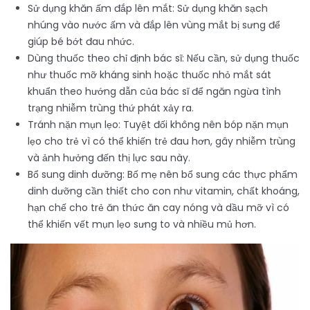
Sử dụng khăn ấm đắp lên mắt: Sử dụng khăn sạch
nhúng vào nước ấm và đắp lên vùng mắt bị sưng để
giúp bé bớt đau nhức.
Dùng thuốc theo chỉ định bác sĩ: Nếu cần, sử dụng thuốc
như thuốc mỡ kháng sinh hoặc thuốc nhỏ mắt sát
khuẩn theo hướng dẫn của bác sĩ để ngăn ngừa tình
trạng nhiễm trùng thứ phát xảy ra.
Tránh nặn mụn lẹo: Tuyệt đối không nên bóp nặn mụn
lẹo cho trẻ vì có thể khiến trẻ đau hơn, gây nhiễm trùng
và ảnh hưởng đến thị lực sau này.
Bổ sung dinh dưỡng: Bố mẹ nên bổ sung các thực phẩm
dinh dưỡng cần thiết cho con như vitamin, chất khoáng,
hạn chế cho trẻ ăn thức ăn cay nóng và dầu mỡ vì có
thể khiến vết mụn lẹo sưng to và nhiều mủ hơn.