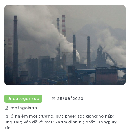
Uncategorized
25/09/2023
matngoisao
Ô nhiễm môi trường; sức khỏe; tác động;hô hấp;
ung thư; vấn đề về mắt; khám định kì; chất lượng; uy
tín