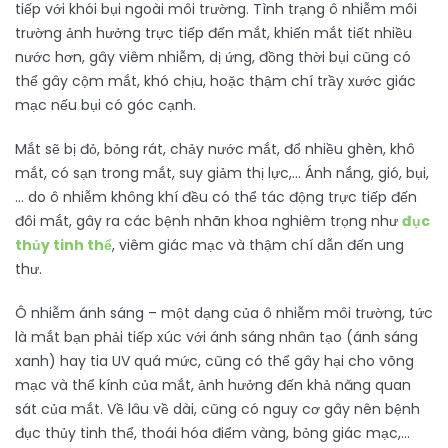
tiếp với khói bụi ngoài môi trường. Tình trạng ô nhiễm môi
trường ảnh hưởng trực tiếp đến mắt, khiến mắt tiết nhiều
nước hơn, gây viêm nhiễm, dị ứng, đồng thời bụi cũng có
thể gây cộm mắt, khó chịu, hoặc thậm chí trầy xước giác
mạc nếu bụi có góc cạnh.
Mắt sẽ bị đỏ, bỏng rát, chảy nước mắt, đổ nhiều ghèn, khô
mắt, có sạn trong mắt, suy giảm thị lực,… Ánh nắng, gió, bụi,
… do ô nhiễm không khí đều có thể tác động trực tiếp đến
đôi mắt, gây ra các bệnh nhãn khoa nghiêm trọng như
đục
thủy tinh thể
, viêm giác mạc và thậm chí dẫn đến ung
thư.
Ô nhiễm ánh sáng – một dạng của ô nhiễm môi trường, tức
là mắt bạn phải tiếp xúc với ánh sáng nhân tạo (ánh sáng
xanh) hay tia UV quá mức, cũng có thể gây hại cho võng
mạc và thể kính của mắt, ảnh hưởng đến khả năng quan
sát của mắt. Về lâu về dài, cũng có nguy cơ gây nên bệnh
đục thủy tinh thể, thoái hóa điểm vàng, bỏng giác mạc,…