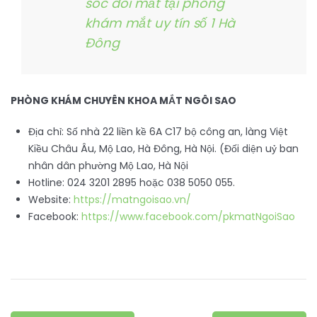
sóc đôi mắt tại phòng
khám mắt uy tín số 1 Hà
Đông
PHÒNG KHÁM CHUYÊN KHOA MẮT NGÔI SAO
Địa chỉ: Số nhà 22 liền kề 6A C17 bộ công an, làng Việt
Kiều Châu Âu, Mộ Lao, Hà Đông, Hà Nội. (Đối diện uỷ ban
nhân dân phường Mộ Lao, Hà Nội
Hotline: 024 3201 2895 hoặc 038 5050 055.
Website:
https://matngoisao.vn/
Facebook:
https://www.facebook.com/pkmatNgoiSao