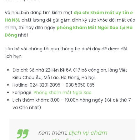
Và nếu bạn đang tìm kiếm một
địa chỉ khám mắt uy tín ở
Hà Nội
, chất lượng để gửi gắm định kỳ sức khỏe đôi mắt của
mình, thì hãy đến ngay
phòng khám Mắt Ngôi Sao tại Hà
Đông
nhé!
Liên hệ với chúng tôi qua thông tin dưới đây để được đặt
lịch hẹn:
Địa chỉ: Số nhà 22 liền kề 6A C17 bộ công an, làng Việt
Kiều Châu Âu, Mỗ Lao, Hà Đông, Hà Nội.
Hotline: 024 3201 2895 – 038 5050 055
Fanpage:
Phòng khám mắt Ngôi Sao
Lịch thăm khám: 8.00 – 19.00h hàng ngày (Kể cả thứ 7
và Chủ nhật)
Xem thêm:
Dịch vụ chăm