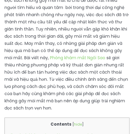
Đọc sách không gây mỏi mắt là chủ đề được rất nhiều
người tìm hiểu và quan tâm bởi trong thời đại công nghệ
phát triển nhanh chóng như ngày nay, việc đọc sách đã trở
thành một nhu cầu tất yếu để cập nhật kiến thức và thư
giãn tinh thần. Tuy nhiên, nhiều người vẫn gặp khó khăn khi
đọc sách trong thời gian dài, gây mỏi mắt và giảm hiệu
suất đọc. May mắn thay, có những giải pháp đơn giản và
hiệu quả mà bạn có thể áp dụng để đọc sách không gây
mỏi mắt. Bài viết này,
Phòng khám mắt Ngôi Sao
sẽ giới
thiệu những phương pháp và kỹ thuật đơn giản nhưng rất
hữu ích để bạn tận hưởng việc đọc sách một cách thoải
mái và hiệu quả hơn. Từ việc điều chỉnh ánh sáng đến chọn
lựa phong cách đọc phù hợp, và cách chăm sóc đôi mắt
của bạn hãy cùng khám phá các giải pháp để đọc sách
không gây mỏi mắt mà bạn nên áp dụng giúp trải nghiệm
đọc sách trọn vẹn hơn.
Contents
[
hide
]