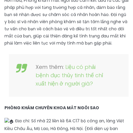
Hơn nữa, Phòng khám mắt Ngôi sao cam kết đưa ra các giải
pháp phù hợp với từng trường hợp cá nhân, đảm bảo rằng
bạn sẽ nhận được sự chăm sóc cá nhân hoàn hảo. Đội ngũ
y bác sĩ và nhân viên phòng khám sẽ tận tâm lắng nghe và
tư vấn cho bạn về cách bảo vệ và điều trị tốt nhất cho đôi
mắt của bạn, giúp cải thiện đáng kể tình trạng đau mắt khi
phải làm việc liên tục với máy tính mà bạn gặp phải.
Xem thêm:
Liệu có phải
bệnh đục thủy tinh thể chỉ
xuất hiện ở người già?
PHÒNG KHÁM CHUYÊN KHOA MẮT NGÔI SAO
Địa chỉ: Số nhà 22 liền kề 6A C17 bộ công an, làng Việt
Kiều Châu Âu, Mộ Lao, Hà Đông, Hà Nội. (Đối diện uỷ ban