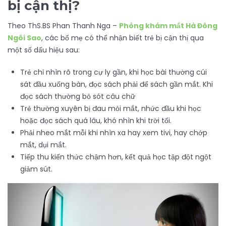
bị cận thị?
Theo ThS.BS Phan Thanh Nga –
Phòng khám mắt Hà Đông
Ngôi Sao
, các bố mẹ có thể nhận biết trẻ bị cận thị qua
một số dấu hiệu sau:
Trẻ chỉ nhìn rõ trong cự ly gần, khi học bài thường cúi
sát đầu xuống bàn, đọc sách phải để sách gần mắt. Khi
đọc sách thường bỏ sót câu chữ
Trẻ thường xuyên bị đau mỏi mắt, nhức đầu khi học
hoặc đọc sách quá lâu, khó nhìn khi trời tối.
Phải nheo mắt mỗi khi nhìn xa hay xem tivi, hay chớp
mắt, dụi mắt.
Tiếp thu kiến thức chậm hơn, kết quả học tập đột ngột
giảm sút.