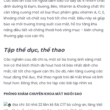
Các bữa ăn của trẻ ngoài đảm bảo có đầy đủ 4 nhóm chất
dinh dưỡng là Đạm, Đường, Béo, Vitamin & Khoáng chất thì
cần tăng cường một số loại thực phẩm giàu vitamin A, C, E,
khoáng chất và chất oxy hoá tốt cho mắt. Điều này sẽ giúp
bảo vệ môi trường trong suốt của mắt, hỗ trợ tăng khả
năng điều tiết và chống thoái hoá võng mạc – biến chứng
thường gặp của cận thị.
Tập thể dục, thể thao
Các nghiên cứu đã chỉ ra, một số tia trong ánh sáng mặt
trời có thể kích thích độ hoạt hoá tế bào nhất định cho
mắt, rất tốt cho người cận thị. Do đó, nên tăng cường các
hoạt động thể dục, thể thao ngoài trời để mắt khoẻ và linh
hoạt hơn. Đồng thời, cho trẻ tập các bài tập nhìn xa.
PHÒNG KHÁM CHUYÊN KHOA MẮT NGÔI SAO
Địa chỉ: Số nhà 22 liền kề 6A C17 bộ công an, làng Việt