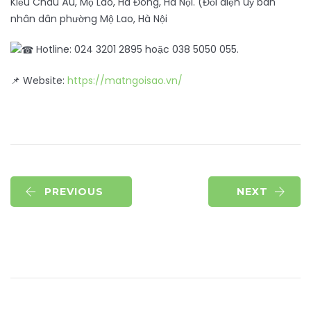
Kiều Châu Âu, Mộ Lao, Hà Đông, Hà Nội. (Đối diện uỷ ban
nhân dân phường Mộ Lao, Hà Nội
Hotline: 024 3201 2895 hoặc 038 5050 055.
📌 Website:
https://matngoisao.vn/
PREVIOUS
NEXT