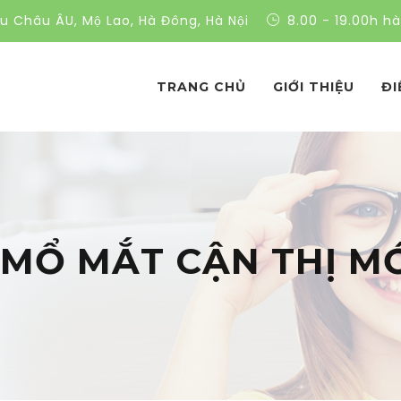
ều Châu ÂU, Mộ Lao, Hà Đông, Hà Nội
8.00 - 19.00h h
TRANG CHỦ
GIỚI THIỆU
ĐI
MỔ MẮT CẬN THỊ M