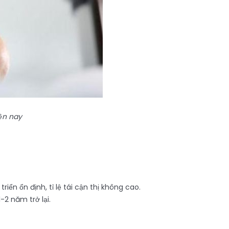
ện nay
iển ổn định, tỉ lệ tái cận thị không cao.
-2 năm trở lại.