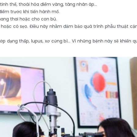
tinh thể, thoái hóa điểm vàng, tăng nhãn áp…
điểm trước khi tiến hành mổ.
mang thai hoặc cho con bú.
hoặc có sẹo. Điều này nhằm đảm bảo quá trình phẫu thuật cận 
 dạng thấp, lupus, xơ cứng bì… Vì những bệnh này sẽ khiến qu