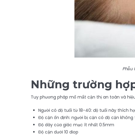
Phẫu
t
Những trường hợp
Tuy phương pháp mổ mắt cận thị an toàn và hiệu
Người có độ tuổi từ 18-40: độ tuổi này thích hợ
Độ cận ổn định: người bị cận có độ cận không t
Độ dày của giác mạc ít nhất 0.5mm
Độ cận dưới 10 diop